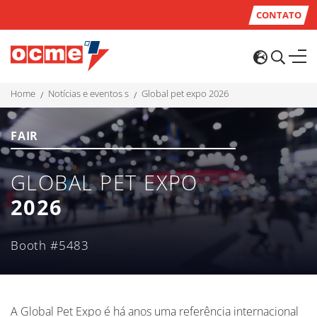
CONTATO
home
notícias e eventos s
global pet expo 2026
FAIR
GLOBAL PET EXPO
2026
Booth #5483
A Global Pet Expo é há anos uma referência internacional