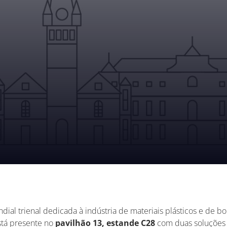
undial trienal dedicada à indústria de materiais plásticos e de
tá presente no
pavilhão 13, estande C28
com duas soluções i