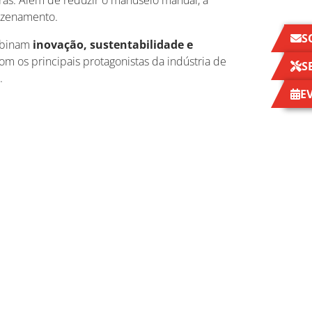
uras. Além de reduzir o manuseio manual, a
rmazenamento.
S
mbinam
inovação, sustentabilidade e
m os principais protagonistas da indústria de
S
s.
E