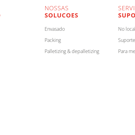
NOSSAS
SERV
O
SOLUCOES
SUPO
envasado
no loca
packing
suport
palletizing & depalletizing
para m
envolvimento
para p
logística interna
para se