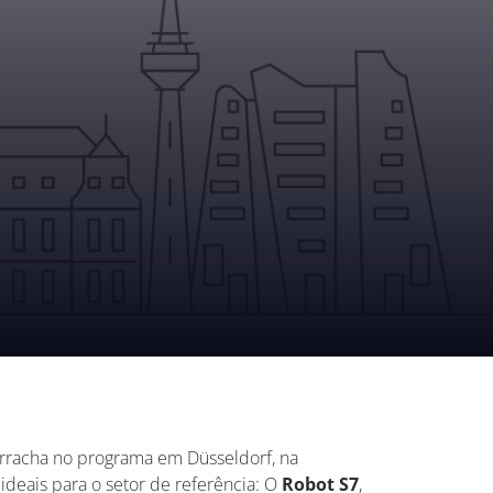
 borracha no programa em Düsseldorf, na
deais para o setor de referência: O
Robot S7
,