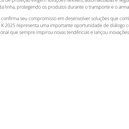
os de proteção exigem soluções flexíveis, automatizadas e seg
l da linha, protegendo os produtos durante o transporte e o a
confirma seu compromisso em desenvolver soluções que co
na K 2025 representa uma importante oportunidade de diálogo co
cional que sempre inspirou novas tendências e lançou inovaçõe