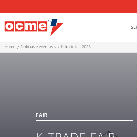
SE
home
notícias e eventos s
k-trade fair 2025
FAIR
K-TRADE FAIR