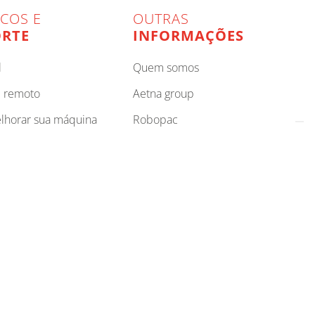
ICOS E
OUTRAS
RTE
INFORMAÇÕES
l
quem somos
e remoto
aetna group
elhorar sua máquina
robopac
repare sua equipe
accessibility
r seu parceiro
privacy policy
cookie policy
compliance
cookie preferences