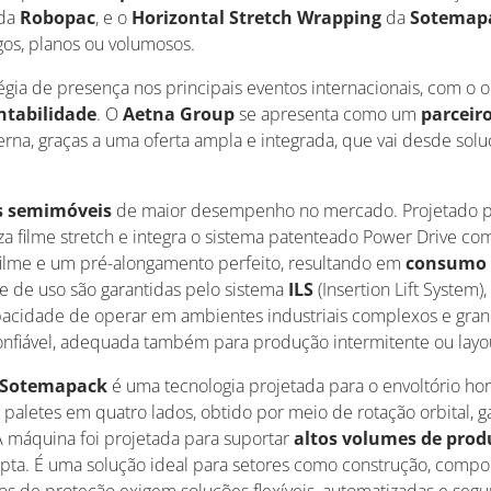
 da
Robopac
, e o
Horizontal Stretch Wrapping
da
Sotemap
gos, planos ou volumosos.
tégia de presença nos principais eventos internacionais, com o 
ntabilidade
. O
Aetna Group
se apresenta como um
parceir
terna, graças a uma oferta ampla e integrada, que vai desde so
s semimóveis
de maior desempenho no mercado. Projetado para
iza filme stretch e integra o sistema patenteado Power Drive c
filme e um pré-alongamento perfeito, resultando em
consumo 
de de uso são garantidas pelo sistema
ILS
(Insertion Lift System)
apacidade de operar em ambientes industriais complexos e gra
confiável, adequada também para produção intermitente ou layo
a Sotemapack
é uma tecnologia projetada para o envoltório hor
paletes em quatro lados, obtido por meio de rotação orbital, 
 A máquina foi projetada para suportar
altos volumes de pro
pta. É uma solução ideal para setores como construção, compone