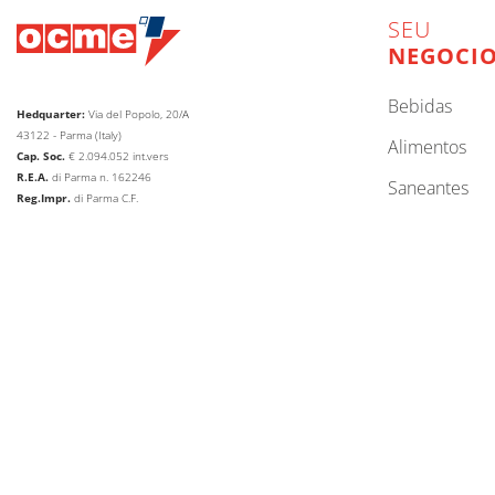
SEU
NEGOCI
bebidas
Hedquarter:
Via del Popolo, 20/A
43122 - Parma (Italy)
alimentos
Cap. Soc.
€
2.094.052
int.vers
R.E.A.
di Parma n. 162246
saneantes
Reg.Impr.
di Parma C.F.
P.IVA
00786410340
papel
Company subject to the direction and coordination of
lubrificantes
AETNA GROUP SPA
web agency extera
© 2026
OCME S.r.l.
ALTERAR IDIOMA