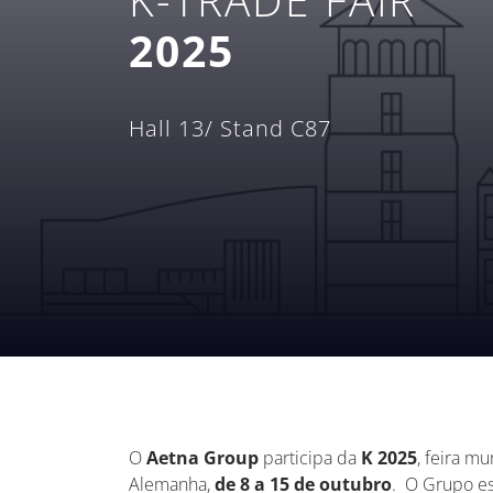
2025
Hall 13/ Stand C87
O
Aetna Group
participa da
K 2025
, feira m
Alemanha,
de 8 a 15 de outubro
. O Grupo es