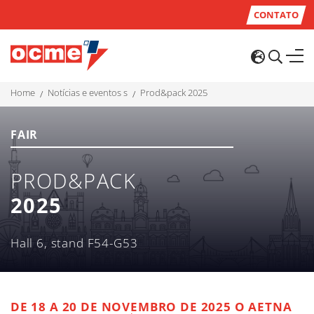
CONTATO
home
notícias e eventos s
prod&pack 2025
FAIR
PROD&PACK
2025
Hall 6, stand F54-G53
DE 18 A 20 DE NOVEMBRO DE
2025
O AETNA