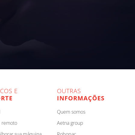
ICOS E
OUTRAS
RTE
INFORMAÇÕES
l
quem somos
e remoto
aetna group
elhorar sua máquina
robopac