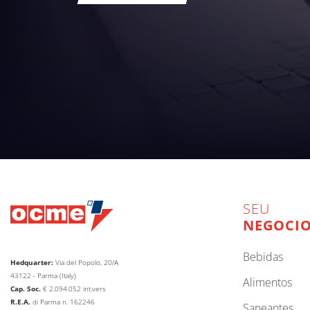
SEU
NEGOCI
bebidas
Hedquarter:
Via del Popolo, 20/A
43122 - Parma (Italy)
alimentos
Cap. Soc.
€
2.094.052
int.vers
R.E.A.
di Parma n. 162246
saneantes