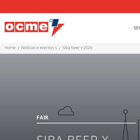
SE
home
notícias e eventos s
siba beer x 2026
FAIR
SIBA BEER X