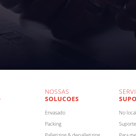
NOSSAS
SERV
O
SOLUCOES
SUPO
envasado
no loca
packing
suport
palletizing & depalletizing
para m