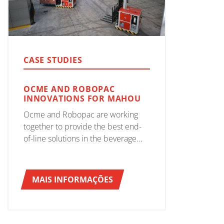
CASE STUDIES
OCME AND ROBOPAC
INNOVATIONS FOR MAHOU
Ocme and Robopac are working
together to provide the best end-
of-line solutions in the beverage
sector to a key Spanish customer,
Mahou.
MAIS INFORMAÇÕES