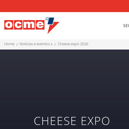
SE
home
notícias e eventos s
cheese expo 2026
CHEESE EXPO