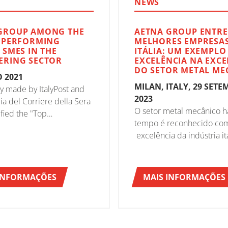
NEWS
GROUP AMONG THE
AETNA GROUP ENTRE 
T PERFORMING
MELHORES EMPRESA
 SMES IN THE
ITÁLIA: UM EXEMPLO
ERING SECTOR
EXCELÊNCIA NA EXCE
DO SETOR METAL ME
O 2021
MILAN, ITALY, 29 SET
y made by ItalyPost and
2023
a del Corriere della Sera
O setor metal mecânico h
ified the "Top
tempo é reconhecido co
s".
excelência da indústria it
força motriz do inteiro si
econômico do País. Neste
de extraordinário sucesso
INFORMAÇÕES
MAIS INFORMAÇÕES
Group brilha como um e
luminoso de crescimento
inovação.