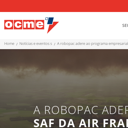
SE
home
notícias e eventos s
a robopac adere ao programa empresarial 
A ROBOPAC ADE
SAF DA AIR FR