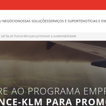
U NEGÓCIO
NOSSAS SOLUÇÕES
SERVIÇOS E SUPORTE
NOTÍCIAS E E
saf da air france-klm para promover a sustentabilidade
RE AO PROGRAMA EMPR
ANCE-KLM PARA PROM