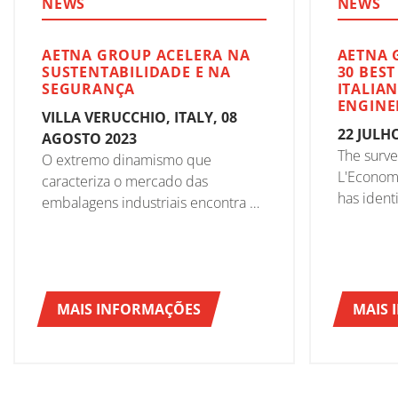
NEWS
NEWS
AETNA GROUP ACELERA NA
AETNA 
SUSTENTABILIDADE E NA
30 BES
SEGURANÇA
ITALIAN
ENGINE
VILLA VERUCCHIO, ITALY, 08
22 JULH
AGOSTO 2023
The surve
O extremo dinamismo que
L'Economi
caracteriza o mercado das
has ident
embalagens industriais encontra no
Companie
Aetna Group um parceiro
altamente competitivo, atualizado
em relação às exigências mais
rigorosas e às soluções mais
vanguardistas.
MAIS INFORMAÇÕES
MAIS 