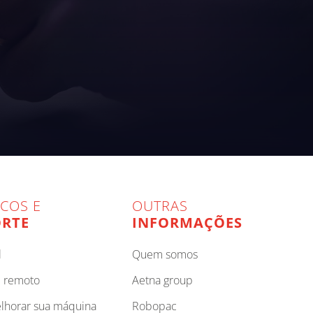
ICOS E
OUTRAS
RTE
INFORMAÇÕES
l
quem somos
e remoto
aetna group
elhorar sua máquina
robopac