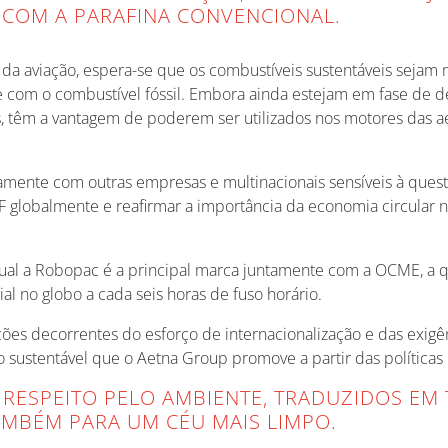
COM A PARAFINA CONVENCIONAL.
da aviação, espera-se que os combustíveis sustentáveis sejam m
e com o combustível fóssil. Embora ainda estejam em fase de
, têm a vantagem de poderem ser utilizados nos motores das a
tamente com outras empresas e multinacionais sensíveis à que
 globalmente e reafirmar a importância da economia circular n
qual a Robopac é a principal marca juntamente com a OCME, a qu
ial no globo a cada seis horas de fuso horário.
ões decorrentes do esforço de internacionalização e das exigê
 sustentável que o Aetna Group promove a partir das políticas 
RESPEITO PELO AMBIENTE, TRADUZIDOS EM 
TAMBÉM PARA UM CÉU MAIS LIMPO.