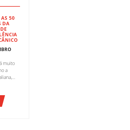
AS 50
S DA
 DE
LÊNCIA
CÂNICO
EMBRO
á muito
mo a
aliana,
stema
 cenário
, Aetna
xemplo
 e