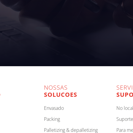
NOSSAS
SERV
O
SOLUCOES
SUPO
envasado
no loca
packing
suport
palletizing & depalletizing
para m