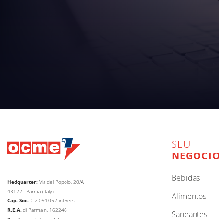
SEU
NEGOCI
bebidas
Hedquarter:
Via del Popolo, 20/A
43122 - Parma (Italy)
alimentos
Cap. Soc.
€
2.094.052
int.vers
R.E.A.
di Parma n. 162246
saneantes
Reg.Impr.
di Parma C.F.