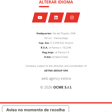
ALTERAR IDIOMA
Hedquarter:
Via del Popolo, 20/A
43122 - Parma (Italy)
Cap. Soc.
€
2.094.052
int.vers
R.E.A.
di Parma n. 162246
Reg.Impr.
di Parma C.F.
P.IVA
00786410340
Company subject to the direction and coordination of
AETNA GROUP SPA
web agency extera
© 2026
OCME S.r.l.
Aviso no momento de recolha