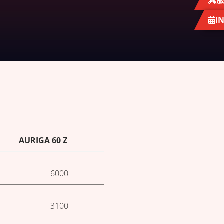
I
AURIGA 60 Z
6000
3100