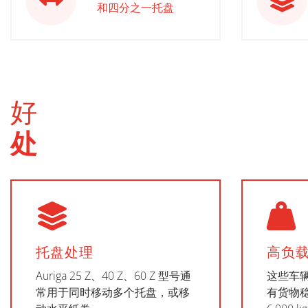
和四分之一托盘
好
处
托盘处理
高负
Auriga 25 Z、40 Z、60 Z 型号通
这些车
常用于同时移动多个托盘，或移
有货物