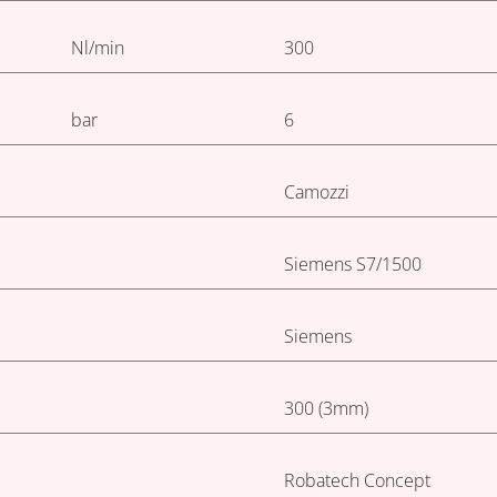
Nl/min
300
bar
6
Camozzi
Siemens S7/1500
Siemens
300 (3mm)
Robatech Concept