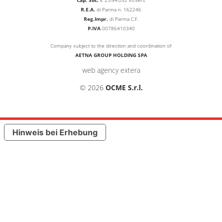
R.E.A.
di Parma n. 162246
Reg.Impr.
di Parma C.F.
P.IVA
00786410340
Company subject to the direction and coordination of
AETNA GROUP HOLDING SPA
web agency extera
© 2026
OCME S.r.l.
Hinweis bei Erhebung