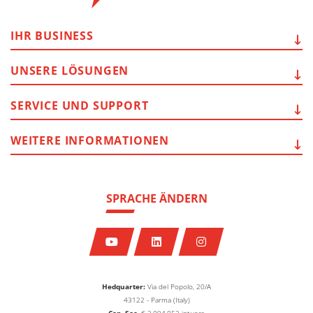
IHR
BUSINESS
UNSERE
LÖSUNGEN
SERVICE
UND SUPPORT
WEITERE
INFORMATIONEN
SPRACHE ÄNDERN
Hedquarter:
Via del Popolo, 20/A
43122 - Parma (Italy)
Cap. Soc.
€
2.094.052
int.vers