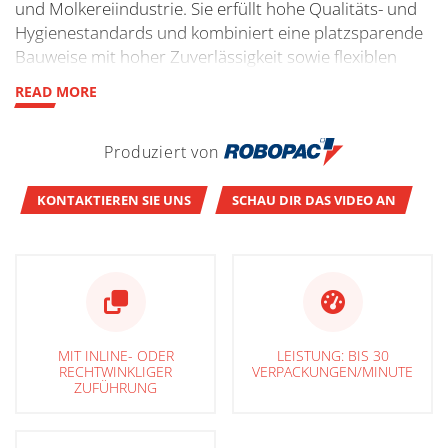
und Molkereiindustrie. Sie erfüllt hohe Qualitäts- und
Hygienestandards und kombiniert eine platzsparende
Bauweise mit hoher Zuverlässigkeit sowie flexiblen
Verpackungsmöglichkeiten für unterschiedlichste
READ MORE
Produkte und Formate. Dank der Wahl zwischen Inline-
und rechtwinkliger Zuführung bietet diese Serie
Produziert von
maximale Flexibilität für unterschiedlichste
Produktionslinien. Sie verarbeitet verschiedene
Verpackungsarten und ermöglicht eine einfache
KONTAKTIEREN SIE UNS
SCHAU DIR DAS VIDEO AN
Integration in bestehende Anlagen. Auch in
Edelstahlausführung erhältlich.
MIT INLINE- ODER
LEISTUNG: BIS 30
RECHTWINKLIGER
VERPACKUNGEN/MINUTE
ZUFÜHRUNG