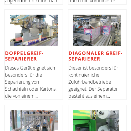
angeordneten Zuführband
durch die kombinierte
kommen. Der Separator
Wirkung der Presse und
besteht aus einer Einheit
des unteren
zur Auswahl von Produkten
Transportbandes getrennt.
und einer rotierenden
Diese Lösung gewährleistet
Einheit aus Stangen, die von
maximale Leichtigkeit für
einem bürstenlosen
Anpassungen bei For
DOPPELGREIF-
DIAGONALER GREIF-
SEPARIERER
SEPARIERER
Dieses Gerät eignet sich
Dieser ist besonders für
besonders für die
kontinuierliche
Separierung von
Zuführbandbetriebe
Schachteln oder Kartons,
geeignet. Der Separator
die von einem
besteht aus einem
rechtwinkeligen
pneumatisch gesteuerten
Zuführband kommen. Der
Greifer und der diagonalen
Separierer besteht aus
Bewegung zur Zuführung
einem pneumatisch
von Produkten in die