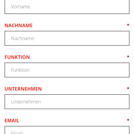
NACHNAME
*
(REQUIRED)
FUNKTION
*
(REQUIRED)
UNTERNEHMEN
*
(REQUIRED)
EMAIL
*
(REQUIRED)