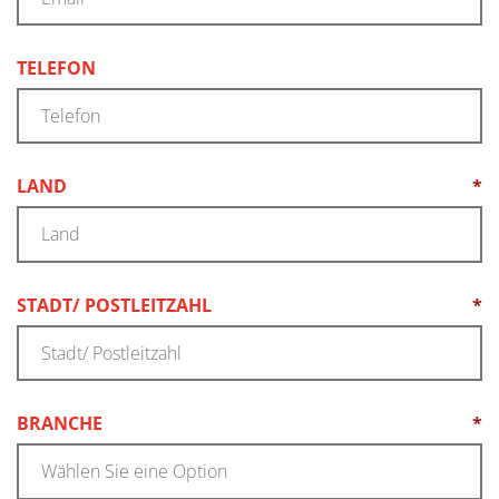
TELEFON
LAND
*
(REQUIRED)
STADT/ POSTLEITZAHL
*
(REQUIRED)
BRANCHE
*
(REQUIRED)