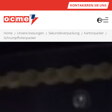
KONTAKIEREN SIE UNS
home
unsere-loesungen
sekundärverpackung
kartonpacker
schrumpffolienpacker