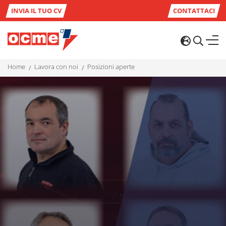
INVIA IL TUO CV
CONTATTACI
home
lavora con noi
posizioni aperte