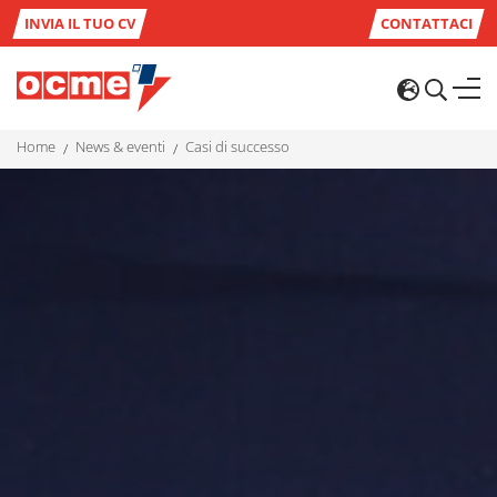
INVIA IL TUO CV
CONTATTACI
home
news & eventi
casi di successo