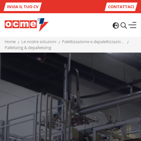
INVIA IL TUO CV
CONTATTACI
home
le nostre soluzioni
palettizzazione e depalettizzazione
palletizing & depalletizing