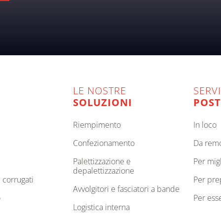
LE NOSTRE
SERVI
SOLUZIONI
POST
riempimento
in loco
confezionamento
da rem
palettizzazione e
per mi
depalettizzazione
e corrugati
per pr
avvolgitori e fasciatori a bande
o
per es
logistica interna