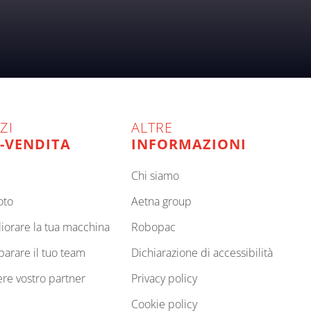
ZI
ALTRE
-VENDITA
INFORMAZIONI
chi siamo
oto
aetna group
gliorare la tua macchina
robopac
eparare il tuo team
dichiarazione di accessibilità
sere vostro partner
privacy policy
cookie policy