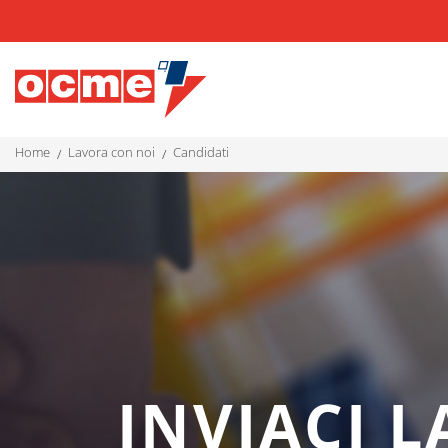
home
lavora con noi
candidati
INVIACI 