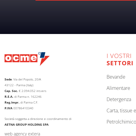
I VOSTRI
SETTORI
bevande
Sede
: Via del Popolo, 20/A
43122 - Parma (Italy)
alimentare
Cap. Soc.
€
2.094.052
int.vers
R.E.A.
di Parma n. 162246
detergenza
Reg.Impr.
di Parma C.F.
P.IVA
00786410340
carta, tissue 
Società soggetta a direzione e coordinamento di
petrolchimic
AETNA GROUP HOLDING SPA
web agency extera