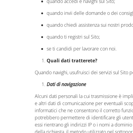
quando accedi e navighi sul Sito;
quando invii delle domande o dei consigli a
quando chiedi assistenza sui nostri prodot
quando ti registri sul Sito;
se ti candidi per lavorare con noi.
Quali dati tratterete?
Quando navighi, usufruisci dei servizi sul Sito p
Dati di navigazione
Alcuni dati personali la cui trasmissione è implic
e altri dati di comunicazione per eventuali scopi
informatici che ne consentono il corretto funzi
potrebbero permettere di identificare gli utenti
essi rientrano gli indirizzi IP o i nomi a dominio 
della richiesta, il metodo utilizzato nel sottopor