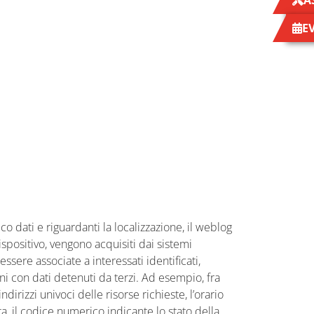
A
E
ico dati e riguardanti la localizzazione, il weblog
ispositivo, vengono acquisiti dai sistemi
ere associate a interessati identificati,
ni con dati detenuti da terzi. Ad esempio, fra
ndirizzi univoci delle risorse richieste, l’orario
sta, il codice numerico indicante lo stato della