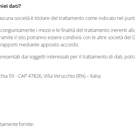
miei dati?
iascuna società è titolare del trattamento come indicato nel punt
ngiuntamente i mezzi e le finalità del trattamento inerenti alla
 tramite il sito potranno essere condivisi con le altre società del
i rapporti mediante apposito accordo.
ti presentati dai soggetti interessati per il trattamento di dati, p
ia 59 - CAP 47826, Villa Verucchio (RN) – Italia;
ettamente fornite: