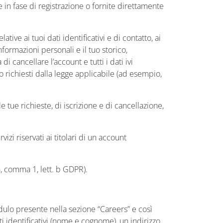
ate in fase di registrazione o fornite direttamente
ve ai tuoi dati identificativi e di contatto, ai
nformazioni personali e il tuo storico,
 cancellare l’account e tutti i dati ivi
 richiesti dalla legge applicabile (ad esempio,
e tue richieste, di iscrizione e di cancellazione,
vizi riservati ai titolari di un account
 6, comma 1, lett. b GDPR).
dulo presente nella sezione “Careers” e così
ati identificativi (nome e cognome), un indirizzo