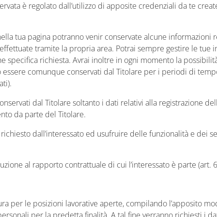
 riservata è regolato dall’utilizzo di apposite credenziali da te cre
lla tua pagina potranno venir conservate alcune informazioni relati
 effettuate tramite la propria area. Potrai sempre gestire le tue i
ecifica richiesta. Avrai inoltre in ogni momento la possibilità di
o essere comunque conservati dal Titolare per i periodi di tempo
ti).
ervati dal Titolare soltanto i dati relativi alla registrazione dell
nto da parte del Titolare.
io richiesto dall’interessato ed usufruire delle funzionalità e dei ser
uzione al rapporto contrattuale di cui l’interessato è parte (art.
ura per le posizioni lavorative aperte, compilando l’apposito mo
ersonali per la predetta finalità. A tal fine verranno richiesti i d