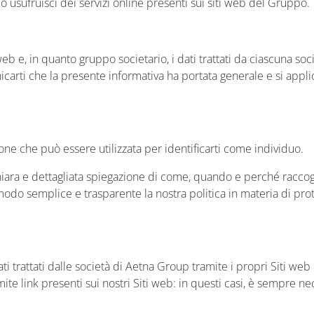
 o usufruisci dei servizi online presenti sui siti web del Gruppo.
 e, in quanto gruppo societario, i dati trattati da ciascuna socie
arti che la presente informativa ha portata generale e si applica
e che può essere utilizzata per identificarti come individuo.
hiara e dettagliata spiegazione di come, quando e perché raccogli
odo semplice e trasparente la nostra politica in materia di prote
ati trattati dalle società di Aetna Group tramite i propri Siti we
te link presenti sui nostri Siti web: in questi casi, è sempre ne