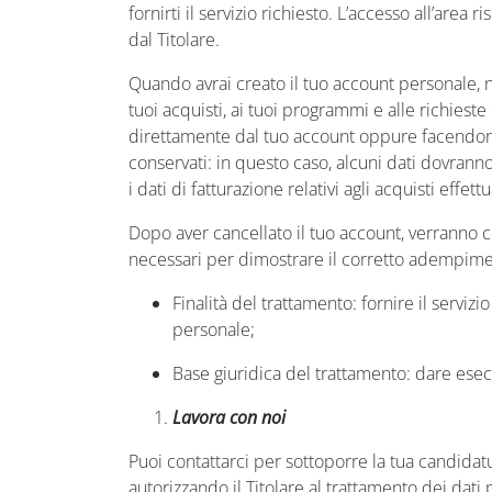
fornirti il servizio richiesto. L’accesso all’area
dal Titolare.
Quando avrai creato il tuo account personale, ne
tuoi acquisti, ai tuoi programmi e alle richieste
direttamente dal tuo account oppure facendone sp
conservati: in questo caso, alcuni dati dovrann
i dati di fatturazione relativi agli acquisti effettua
Dopo aver cancellato il tuo account, verranno cons
necessari per dimostrare il corretto adempime
Finalità del trattamento
: fornire il serviz
personale;
Base giuridica del trattamento
: dare esec
Lavora con noi
Puoi contattarci per sottoporre la tua candidat
autorizzando il Titolare al trattamento dei dati p