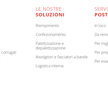
LE NOSTRE
SERVI
SOLUZIONI
POST
riempimento
in loco
confezionamento
da rem
palettizzazione e
per mi
depalettizzazione
e corrugati
per pr
avvolgitori e fasciatori a bande
o
per es
logistica interna