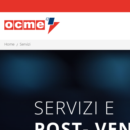
home
servizi
SERVIZI E
POST- VE