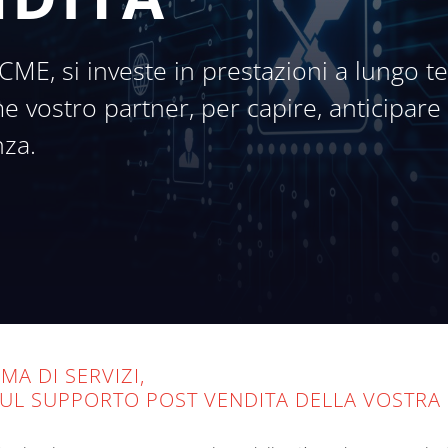
OCME, si investe in prestazioni a lungo t
vostro partner, per capire, anticipare 
nza.
A DI SERVIZI,
 SUL SUPPORTO POST VENDITA DELLA VOSTRA