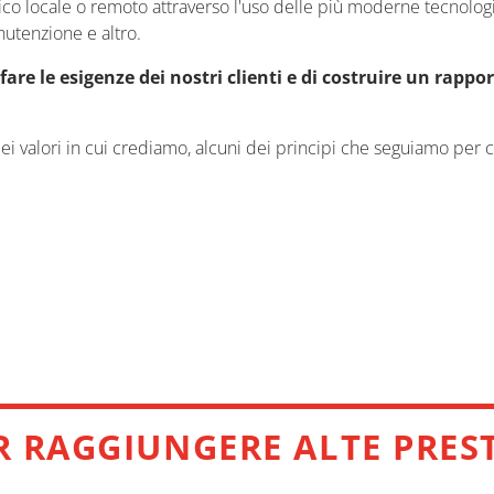
ico locale o remoto attraverso l'uso delle più moderne tecnologie
nutenzione e altro.
fare le esigenze dei nostri clienti e di costruire un rappo
 dei valori in cui crediamo, alcuni dei principi che seguiamo per
A DISTANZA
PER ESSERE VOSTRO PARTNER
R RAGGIUNGERE ALTE PRES