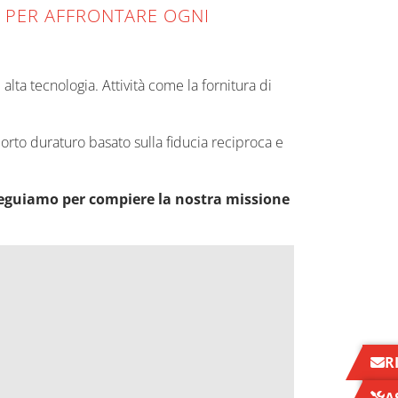
I PER AFFRONTARE OGNI
alta tecnologia. Attività come la fornitura di
pporto duraturo basato sulla fiducia reciproca e
e seguiamo per compiere la nostra missione
R
A