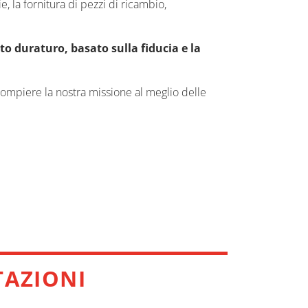
, la fornitura di pezzi di ricambio,
rto duraturo, basato sulla fiducia e la
 compiere la nostra missione al meglio delle
PER MIGLIORARE LA TUA
MACCHINA
TAZIONI