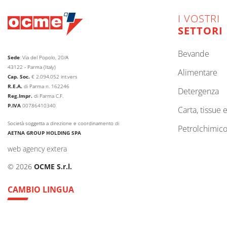
I VOSTRI
SETTORI
bevande
Sede
: Via del Popolo, 20/A
43122 - Parma (Italy)
alimentare
Cap. Soc.
€
2.094.052
int.vers
R.E.A.
di Parma n. 162246
detergenza
Reg.Impr.
di Parma C.F.
P.IVA
00786410340
carta, tissue 
Società soggetta a direzione e coordinamento di
petrolchimic
AETNA GROUP HOLDING SPA
web agency extera
© 2026
OCME S.r.l.
CAMBIO LINGUA