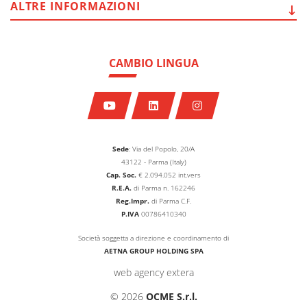
ALTRE
INFORMAZIONI
CAMBIO LINGUA
Sede
: Via del Popolo, 20/A
43122 - Parma (Italy)
Cap. Soc.
€
2.094.052
int.vers
R.E.A.
di Parma n. 162246
Reg.Impr.
di Parma C.F.
P.IVA
00786410340
Società soggetta a direzione e coordinamento di
AETNA GROUP HOLDING SPA
web agency extera
© 2026
OCME S.r.l.