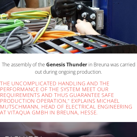
The assembly of the
Genesis Thunder
in Breuna was carried
out during ongoing production.
THE UNCOMPLICATED HANDLING AND THE
PERFORMANCE OF THE SYSTEM MEET OUR
REQUIREMENTS AND THUS GUARANTEE SAFE
PRODUCTION OPERATION," EXPLAINS MICHAEL
MUTSCHMANN, HEAD OF ELECTRICAL ENGINEERING
AT VITAQUA GMBH IN BREUNA, HESSE.