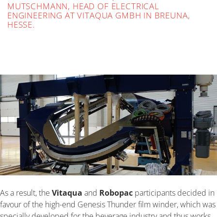
MUTSCHMANN, HEAD OF ELECTRICAL
ENGINEERING AT VITAQUA GMBH IN BREUNA,
HESSE.
As a result, the
Vitaqua
and
Robopac
participants decided in
favour of the high-end Genesis Thunder film winder, which was
specially developed for the beverage industry and thus works