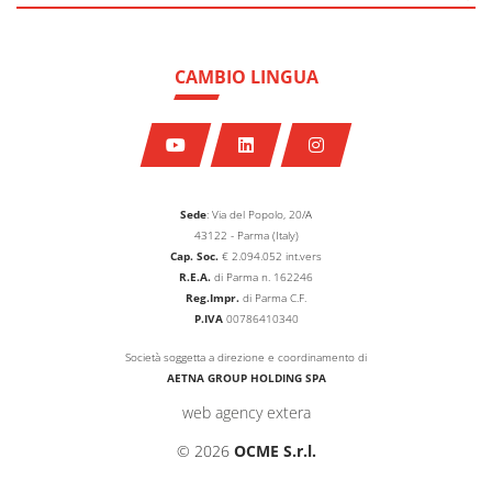
CAMBIO LINGUA
Sede
: Via del Popolo, 20/A
43122 - Parma (Italy)
Cap. Soc.
€
2.094.052
int.vers
R.E.A.
di Parma n. 162246
Reg.Impr.
di Parma C.F.
P.IVA
00786410340
Società soggetta a direzione e coordinamento di
AETNA GROUP HOLDING SPA
web agency extera
© 2026
OCME S.r.l.