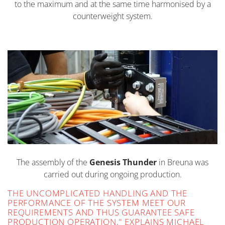
to the maximum and at the same time harmonised by a
counterweight system.
The assembly of the
Genesis Thunder
in Breuna was
carried out during ongoing production.
THE UNCOMPLICATED HANDLING AND THE
PERFORMANCE OF THE SYSTEM MEET OUR
REQUIREMENTS AND THUS GUARANTEE SAFE
PRODUCTION OPERATION," EXPLAINS MICHAEL