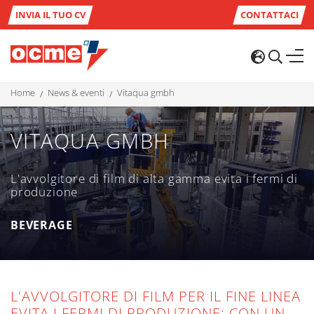
INVIA IL TUO CV
CONTATTACI
home
news & eventi
vitaqua gmbh
VITAQUA GMBH
L'avvolgitore di film di alta gamma evita i fermi di
produzione
BEVERAGE
L'AVVOLGITORE DI FILM PER IL FINE LINEA
EVITA I FERMI DI PRODUZIONE: CON UN