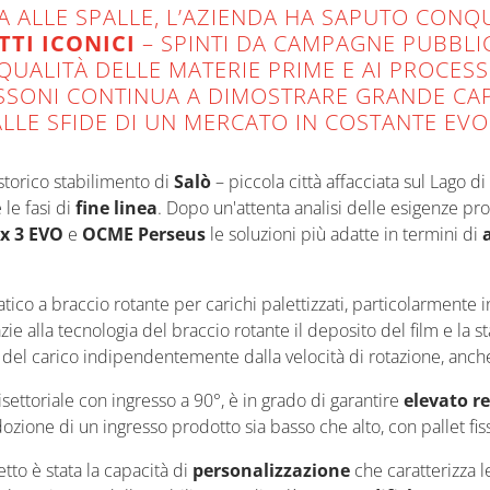
A ALLE SPALLE, L’AZIENDA HA SAPUTO CONQ
TI ICONICI
– SPINTI DA CAMPAGNE PUBBLIC
QUALITÀ DELLE MATERIE PRIME E AI PROCES
TASSONI CONTINUA A DIMOSTRARE GRANDE CA
LE SFIDE DI UN MERCATO IN COSTANTE EVO
storico stabilimento di
Salò
– piccola città affacciata sul Lago 
 le fasi di
fine linea
. Dopo un'attenta analisi delle esigenze prod
x 3 EVO
e
OCME Perseus
le soluzioni più adatte in termini di
a
ico a braccio rotante per carichi palettizzati, particolarmente in
zie alla tecnologia del braccio rotante il deposito del film e la s
a del carico indipendentemente dalla velocità di rotazione, anc
isettoriale con ingresso a 90°, è in grado di garantire
elevato r
l'adozione di un ingresso prodotto sia basso che alto, con pallet f
to è stata la capacità di
personalizzazione
che caratterizza l