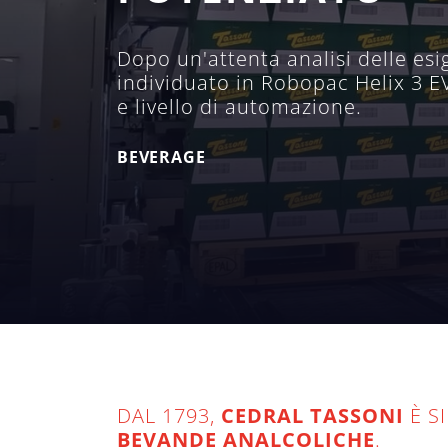
Dopo un'attenta analisi delle esi
individuato in Robopac Helix 3 EV
e livello di automazione.
BEVERAGE
DAL 1793,
CEDRAL TASSONI
È S
BEVANDE ANALCOLICHE
.