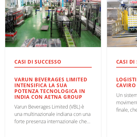
CASI DI SUCCESSO
CASI DI
VARUN BEVERAGES LIMITED
LOGISTI
INTENSIFICA LA SUA
CAVIRO
POTENZA TECNOLOGICA IN
Un siste
INDIA CON AETNA GROUP
moviment
Varun Beverages Limited (VBL) è
finale, ch
una multinazionale indiana con una
alla prep
forte presenza internazionale che
spedizion
la porta a essere riconosciuta come
in sincro
una tra le più grandi aziende di