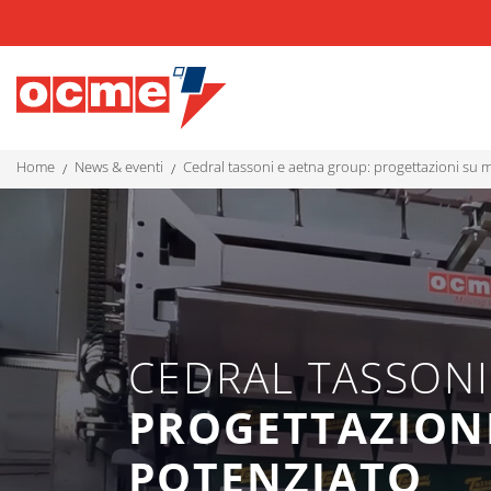
home
news & eventi
cedral tassoni e aetna group: progettazioni su 
CEDRAL TASSONI
PROGETTAZIONI
POTENZIATO