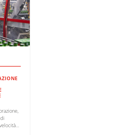
AZIONE
E
E
orazione,
 di
 velocità
io e