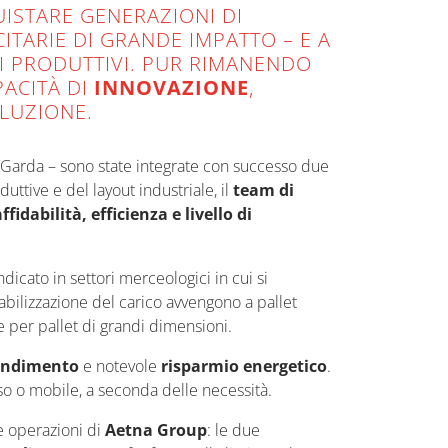
UISTARE GENERAZIONI DI
ITARIE DI GRANDE IMPATTO – E A
SI PRODUTTIVI. PUR RIMANENDO
PACITÀ DI
INNOVAZIONE
,
LUZIONE.
di Garda – sono state integrate con successo due
uttive e del layout industriale, il
team di
ffidabilità, efficienza e livello di
dicato in settori merceologici in cui si
tabilizzazione del carico avvengono a pallet
he per pallet di grandi dimensioni.
endimento
e notevole
risparmio energetico
.
isso o mobile, a seconda delle necessità.
e operazioni di
Aetna Group
: le due