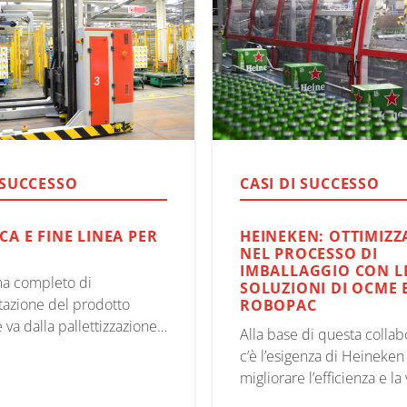
 SUCCESSO
CASI DI SUCCESSO
CA E FINE LINEA PER
HEINEKEN: OTTIMIZZ
NEL PROCESSO DI
IMBALLAGGIO CON L
ma completo di
SOLUZIONI DI OCME 
azione del prodotto
ROBOPAC
e va dalla pallettizzazione
Alla base di questa collab
arazione delle baie di
c’è l’esigenza di Heineken
e, il tutto perfettamente
migliorare l’efficienza e la
nia con il magazzino
del processo di imballagg