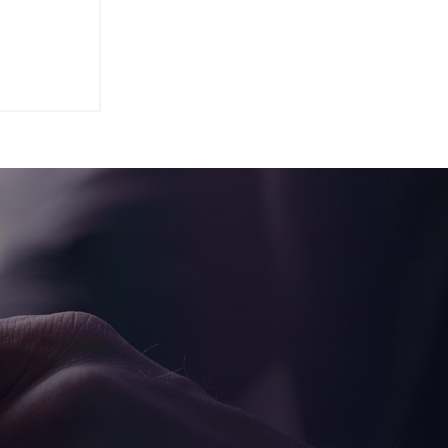
te
i hanno
ne
 renderla