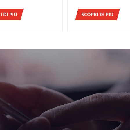
o situato in loco.
soddisfare così la crescen
domanda del mercato. In
 DI PIÙ
SCOPRI DI PIÙ
particolare, gli ultimi ann
richiesto una ottimizzazio
dell’area di wrapping, per
ancora più competitiva.