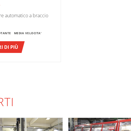
O
re automatico a braccio
OTANTE
MEDIA VELOCITA'
I DI PIÙ
RTI