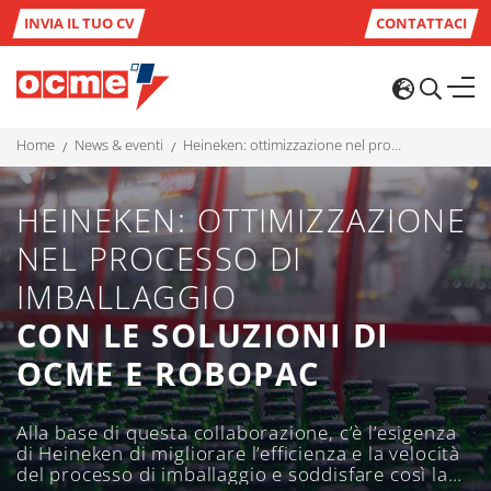
INVIA IL TUO CV
CONTATTACI
home
news & eventi
heineken: ottimizzazione nel processo di imballaggio con le soluzioni di ocme e robopac
HEINEKEN: OTTIMIZZAZIONE
NEL PROCESSO DI
IMBALLAGGIO
CON LE SOLUZIONI DI
OCME E ROBOPAC
Alla base di questa collaborazione, c’è l’esigenza
di Heineken di migliorare l’efficienza e la velocità
del processo di imballaggio e soddisfare così la