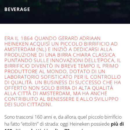
crescente domanda del mercato. In particolare,
gli ultimi anni hanno richiesto una ottimizzazione
BEVERAGE
dell’area di wrapping, per renderla ancora più
competitiva.
ERA IL 1864 QUANDO GERARD ADRIAAN
HEINEKEN ACQUISÌ UN PICCOLO BIRRIFICIO AD
AMSTERDAM (NL) E INIZIÒ A DEDICARSI ALLA
PRODUZIONE DI UNA BIRRA CHIARA CLASSICA.
PUNTANDO SULLE INNOVAZIONI DELL’EPOCA, IL
BIRRIFICIO DIVENTÒ IN BREVE TEMPO IL PRIMO
PRODUTTORE AL MONDO, DOTATO DI UN
LABORATORIO SOFISTICATO PER IL CONTROLLO
DI QUALITÀ. UN BUSINESS DI SUCCESSO CHE HA
OFFERTO NON SOLO BIRRA DI ALTA QUALITÀ
ALLA CITTÀ DI AMSTERDAM, MA HA ANCHE
CONTRIBUITO AL BENESSERE E ALLO SVILUPPO
DEI SUOI CITTADINI.
Sono trascorsi 160 anni e, da allora, quel piccolo birrificio
ha fatto “ettolitri” di strada: oggi Heineken possiede
più di