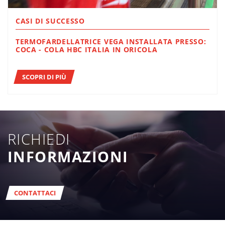
CASI DI SUCCESSO
TERMOFARDELLATRICE VEGA INSTALLATA PRESSO:
COCA - COLA HBC ITALIA IN ORICOLA
SCOPRI DI PIÙ
RICHIEDI
INFORMAZIONI
CONTATTACI