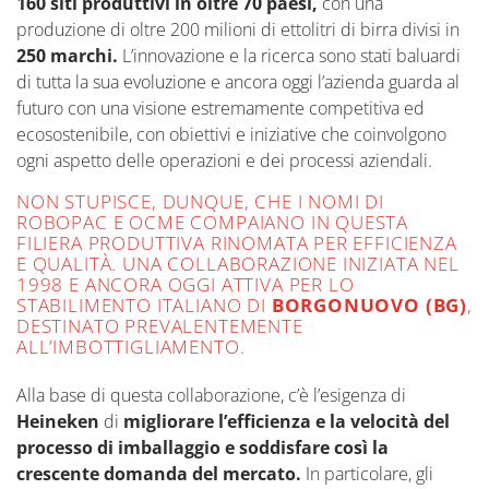
160 siti produttivi in oltre 70 paesi,
con una
produzione di oltre 200 milioni di ettolitri di birra divisi in
250 marchi.
L’innovazione e la ricerca sono stati baluardi
di tutta la sua evoluzione e ancora oggi l’azienda guarda al
futuro con una visione estremamente competitiva ed
ecosostenibile, con obiettivi e iniziative che coinvolgono
ogni aspetto delle operazioni e dei processi aziendali.
NON STUPISCE, DUNQUE, CHE I NOMI DI
ROBOPAC E OCME COMPAIANO IN QUESTA
FILIERA PRODUTTIVA RINOMATA PER EFFICIENZA
E QUALITÀ. UNA COLLABORAZIONE INIZIATA NEL
1998 E ANCORA OGGI ATTIVA PER LO
STABILIMENTO ITALIANO DI
BORGONUOVO (BG)
,
DESTINATO PREVALENTEMENTE
ALL’IMBOTTIGLIAMENTO.
Alla base di questa collaborazione, c’è l’esigenza di
Heineken
di
migliorare l’efficienza e la velocità del
processo di imballaggio e soddisfare così la
crescente domanda del mercato.
In particolare, gli