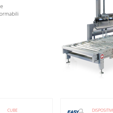
ze
formabili
CUBE
DISPOSITIV