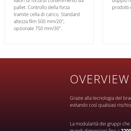
valori di forza di contenimento sul
doppio m
pallet. Controllo della forza
prodotti 
tramite cella di carico. Standard
altezza film 500 mm/20";
opzionale 750 mm/30".
OVERVIEW
Grazie alla tecnologia del bra
evitando così qualsiasi rischi
La modularità dei gruppi che 
grandi dimensioni fino a
2200