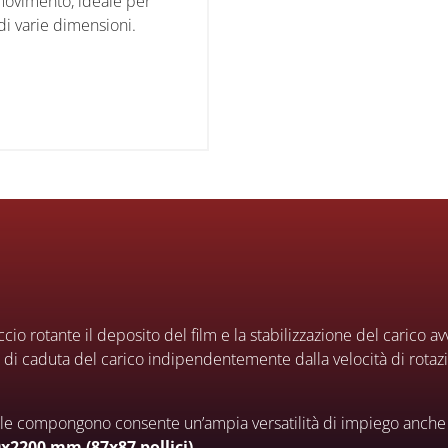
ovimento, ideale per
di varie dimensioni.
ccio rotante il deposito del film e la stabilizzazione del carico 
o di caduta del carico indipendentemente dalla velocità di rotaz
le compongono consente un’ampia versatilità di impiego anche i
x2200 mm (87x87 pollici)
.