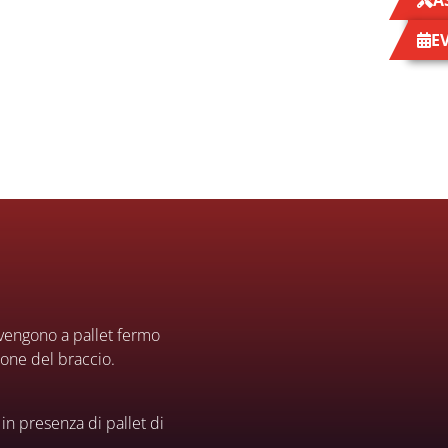
A
E
avvengono a pallet fermo
ione del braccio.
n presenza di pallet di