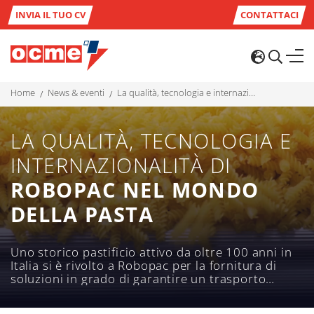
INVIA IL TUO CV
CONTATTACI
home
news & eventi
la qualità, tecnologia e internazionalità di robopac nel mondo della pasta
LA QUALITÀ, TECNOLOGIA E
INTERNAZIONALITÀ DI
ROBOPAC NEL MONDO
DELLA PASTA
Uno storico pastificio attivo da oltre 100 anni in
Italia si è rivolto a Robopac per la fornitura di
soluzioni in grado di garantire un trasporto
sicuro per i propri prodotti, non solo in Italia ma
in tutto il mondo.