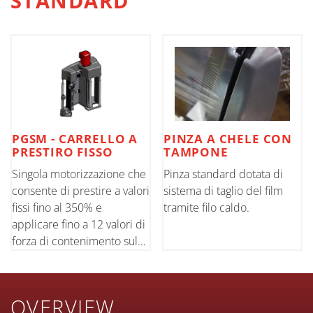
STANDARD
PGSM - CARRELLO A
PINZA A CHELE CON
PRESTIRO FISSO
TAMPONE
Singola motorizzazione che
Pinza standard dotata di
consente di prestire a valori
sistema di taglio del film
fissi fino al 350% e
tramite filo caldo.
applicare fino a 12 valori di
forza di contenimento sul
pallet. Controllo della forza
tramite cella di carico.
Standard altezza film 500
OVERVIEW
mm/20"; opzionale 750