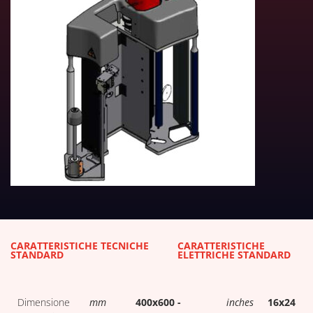
DOWNLOAD TABELLE TECNICH
CARATTERISTICHE TECNICHE
CARATTERISTICHE
STANDARD
ELETTRICHE STANDARD
Dimensione
mm
400x600 -
inches
16x24