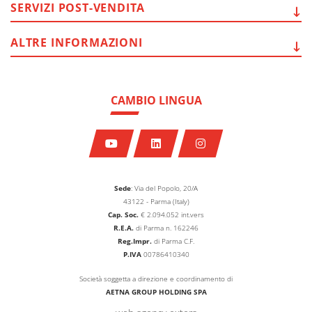
SERVIZI
POST-VENDITA
ALTRE
INFORMAZIONI
CAMBIO LINGUA
Sede
: Via del Popolo, 20/A
43122 - Parma (Italy)
Cap. Soc.
€
2.094.052
int.vers
R.E.A.
di Parma n. 162246
Reg.Impr.
di Parma C.F.
P.IVA
00786410340
Società soggetta a direzione e coordinamento di
AETNA GROUP HOLDING SPA