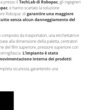
ia presso il
TechLab di Robopac
, gli ingegneri
opac
, e hanno scartato la soluzione
itore Robopac di
garantire una maggiore
il tutto senza alcun danneggiamento del
 composto da trasportatori, una etichettatrice
base alla dimensione della paletta, centratori
ione del film superiore, pressore superiore con
stringifascia.
L’impianto è stato
 movimentazione interna dei prodotti
.
 completa sicurezza, garantendo una