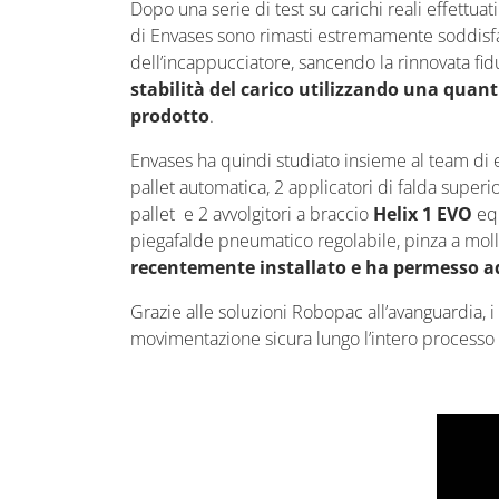
Dopo una serie di test su carichi reali effettua
di Envases sono rimasti estremamente soddisfatt
dell’incappucciatore, sancendo la rinnovata fidu
stabilità del carico utilizzando una quan
prodotto
.
Envases ha quindi studiato insieme al team di 
pallet automatica, 2 applicatori di falda super
pallet e 2 avvolgitori a braccio
Helix 1 EVO
eq
piegafalde pneumatico regolabile, pinza a molla 
recentemente installato e ha permesso ad
Grazie alle soluzioni Robopac all’avanguardia, i
movimentazione sicura lungo l’intero processo d