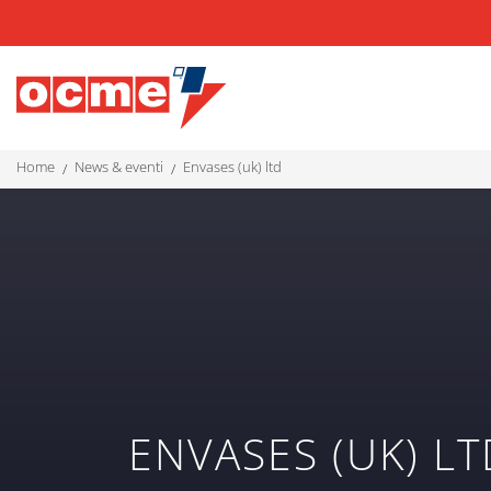
home
news & eventi
envases (uk) ltd
ENVASES (UK) LT