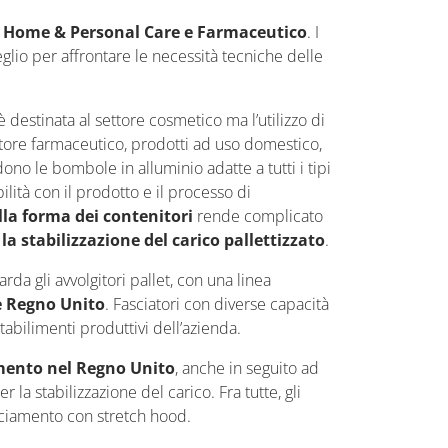
ri Home & Personal Care e Farmaceutico
. I
lio per affrontare le necessità tecniche delle
 destinata al settore cosmetico ma l’utilizzo di
ttore farmaceutico, prodotti ad uso domestico,
ono le bombole in alluminio adatte a tutti i tipi
ilità con il prodotto e il processo di
ella forma dei contenitori
rende complicato
la stabilizzazione del carico pallettizzato
.
arda gli avvolgitori pallet, con una linea
e Regno Unito
. Fasciatori con diverse capacità
abilimenti produttivi dell’azienda.
imento nel Regno Unito
, anche in seguito ad
la stabilizzazione del carico. Fra tutte, gli
ucciamento con stretch hood.