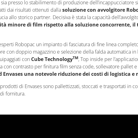
ti sia presso lo stabilimento di produzione dell’incappucciatore s
i dai risultati ottenuti dalla
soluzione con avvolgitore Rob
cia allo storico partner. Decisiva è stata la capacità dell’avvolg
tità minore di film rispetto alla soluzione concorrente, 
esperti Robopac un impianto di fasciatura di fine linea completo
iore con doppio magazzino e selezione della falda automatica in 
TM
uipaggiati con
Cube Technology
, Top inside per l’applicaz
con contrasto per finitura film senza code, sollevatore pallet e 
 Envases una notevole riduzione dei costi di logistica e
 prodotti di Envases sono pallettizzati, stoccati e trasportati in
i fornitura.