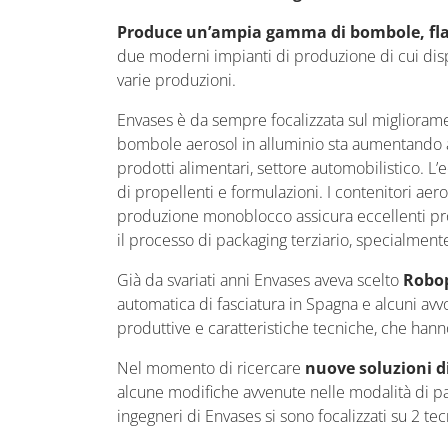
Produce un’ampia gamma di bombole, flaco
due moderni impianti di produzione di cui disp
varie produzioni.
Envases è da sempre focalizzata sul migliorament
bombole aerosol in alluminio sta aumentando an
prodotti alimentari, settore automobilistico. L’
di propellenti e formulazioni. I contenitori aero
produzione monoblocco assicura eccellenti pro
il processo di packaging terziario, specialment
Già da svariati anni Envases aveva scelto
Robop
automatica di fasciatura in Spagna e alcuni avvo
produttive e caratteristiche tecniche, che hann
Nel momento di ricercare
nuove soluzioni d
alcune modifiche avvenute nelle modalità di pack
ingegneri di Envases si sono focalizzati su 2 t