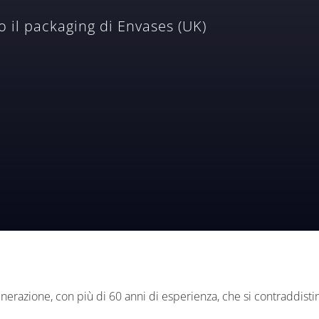
o il packaging di Envases (UK)
enerazione, con più di 60 anni di esperienza, che si contraddist