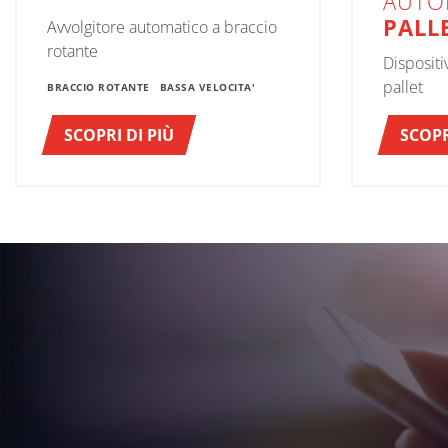
AUTO
PALL
Avvolgitore automatico a braccio
rotante
Disposit
pallet
BRACCIO ROTANTE
BASSA VELOCITA'
SCOPRI DI PIÙ
SCOPR