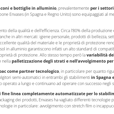
ni e bottiglie in alluminio
, prevalentemente
per i setto
one Envases (in Spagna e Regno Unito) sono equipaggiati al meg
o della qualità e dell’efficienza. Circa l’80% della produzione è
che in altri mercati: igiene personale, prodotti di bellezza, se
eccellente qualità del materiale e le proprietà di protezione rend
sol in alluminio garantiscono infatti un alto standard di compatib
prietà di protezione. Allo stesso tempo però la
variabilità d
e nella
palletizzazione degli strati e nell’avvolgimento per 
ac come partner tecnologico
, in particolare per quanto rigu
lgitori semi-automatici in entrambi gli stabilimenti
in Spagna 
o operato a lungo e continuano ad operare con successo negli st
i fine linea completamente automatizzate per lo stabil
aging dei prodotti, Envases ha vagliato differenti tecnologie per 
ecnologie in particolare: avvolgimento con stretch film o incapp