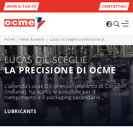
INVIA IL TUO CV
CONTATTACI
home
news & eventi
lucas oil sceglie la precisione di ocme
LUCAS OIL SCEGLIE
LA PRECISIONE DI OCME
L’azienda Lucas Oil, presso l'impianto di Corydon
(Indiana), ha scelto le soluzioni per il
riempimento e il packaging secondario
dell’azienda italiana per la sua gamma di
lubrificanti e additivi destinati all’automotive.
LUBRICANTS