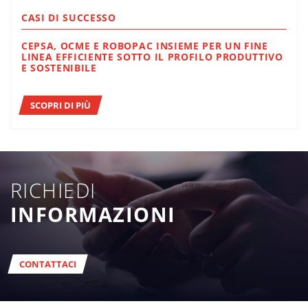
CASI DI SUCCESSO
CEPSA, OCME E ROBOPAC INSIEME PER UN FINE
LINEA EFFICIENTE SOTTO IL PROFILO PRODUTTIVO
E SOSTENIBILE
SCOPRI DI PIÙ
RICHIEDI
INFORMAZIONI
CONTATTACI