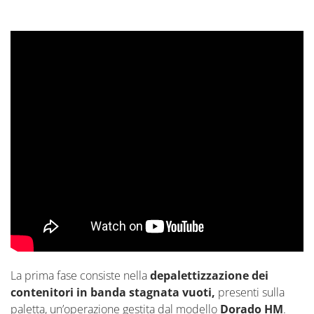
La prima fase consiste nella
depalettizzazione dei
contenitori in banda stagnata vuoti,
presenti sulla
paletta, un’operazione gestita dal modello
Dorado HM
.