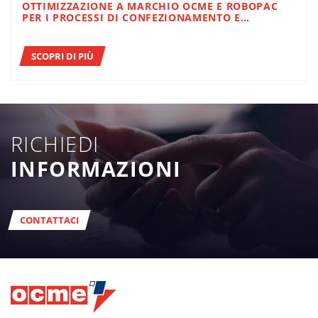
OTTIMIZZAZIONE A MARCHIO OCME E ROBOPAC
PER I PROCESSI DI CONFEZIONAMENTO E
PALETTIZZAZIONE
SCOPRI DI PIÙ
RICHIEDI
INFORMAZIONI
CONTATTACI