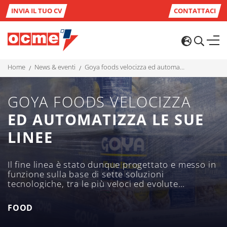
INVIA IL TUO CV
CONTATTACI
home
news & eventi
goya foods velocizza ed automatizza le sue linee
GOYA FOODS VELOCIZZA
ED AUTOMATIZZA LE SUE
LINEE
Il fine linea è stato dunque progettato e messo in
funzione sulla base di sette soluzioni
tecnologiche, tra le più veloci ed evolute
dell’intera gamma prodotti disponibile all’interno
del Gruppo: depalettizzatori, vassoiatrici,
FOOD
palettizzatori e avvolgitori