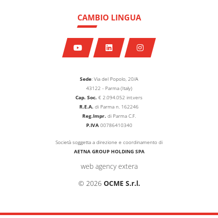
CAMBIO LINGUA
Sede
: Via del Popolo, 20/A
43122 - Parma (Italy)
Cap. Soc.
€
2.094.052
int.vers
R.E.A.
di Parma n. 162246
Reg.Impr.
di Parma C.F.
P.IVA
00786410340
Società soggetta a direzione e coordinamento di
AETNA GROUP HOLDING SPA
web agency extera
© 2026
OCME S.r.l.