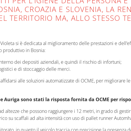
TI PER L’IGIENE DELLA PERSONA E 
 BOSNIA, CROAZIA E SLOVENIA, LA 
L TERRITORIO MA, ALLO STESSO TE
.
 Violeta si è dedicata al miglioramento delle prestazioni e dell’
o produttivo in Bosnia:
terno dei depositi aziendali, e quindi il rischio di infortuni;
gistici e di stoccaggio delle merci.
 di affidarsi alle soluzioni automatizzate di OCME, per migliorare 
ne Auriga sono stati la risposta fornita da OCME per rispo
 ad altezze che possono raggiungere i 12 metri, in grado di gesti
rico su scaffali ad alta intensità con uso di pallet runner Automh
orato, in quanto il veicolo traccia con precisione la presenza d