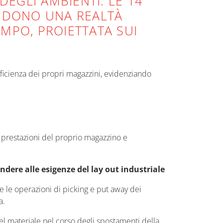
DEGLI AMBIENTI. LE 14
RENDONO UNA REALTÀ
MPO, PROIETTATA SUI
efficienza dei propri magazzini, evidenziando
le prestazioni del proprio magazzino e
ndere alle esigenze del lay out industriale
re le operazioni di picking e put away dei
a.
el materiale nel corso degli spostamenti della