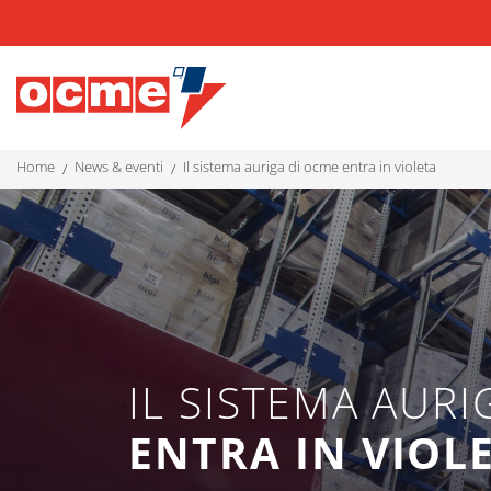
home
news & eventi
il sistema auriga di ocme entra in violeta
IL SISTEMA AUR
ENTRA IN VIOL