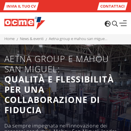
INVIA IL TUO CV
CONTATTACI
home
news & eventi
aetna group e mahou san miguel: qualità e flessibilità per una collaborazione di fiducia
AETNA GROUP E MAHOU
SAN MIGUEL:
QUALITÀ E FLESSIBILITÀ
PER UNA
COLLABORAZIONE DI
FIDUCIA
Da sempre impegnata nell’innovazione dei