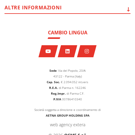
ALTRE
INFORMAZIONI
CAMBIO LINGUA
Sede
: Via del Popolo, 20/A
43122 - Parma (Italy)
Cap. Soc.
€
2.094.052
int.vers
R.E.A.
di Parma n. 162246
Reg.Impr.
di Parma C.F.
P.IVA
00786410340
Società soggetta a direzione e coordinamento di
AETNA GROUP HOLDING SPA
web agency extera