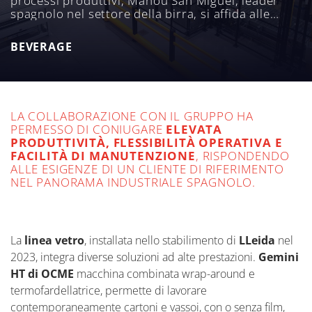
processi produttivi, Mahou San Miguel, leader
spagnolo nel settore della birra, si affida alle
soluzioni Aetna Group per rendere ancora più
efficienti le proprie linee di confezionamento, sia
BEVERAGE
in vetro che in lattine.
LA COLLABORAZIONE CON IL GRUPPO HA
PERMESSO DI CONIUGARE
ELEVATA
PRODUTTIVITÀ, FLESSIBILITÀ OPERATIVA E
FACILITÀ DI MANUTENZIONE
, RISPONDENDO
ALLE ESIGENZE DI UN CLIENTE DI RIFERIMENTO
NEL PANORAMA INDUSTRIALE SPAGNOLO.
La
linea vetro
, installata nello stabilimento di
LLeida
nel
2023, integra diverse soluzioni ad alte prestazioni.
Gemini
HT di OCME
macchina combinata wrap-around e
termofardellatrice, permette di lavorare
contemporaneamente cartoni e vassoi, con o senza film,