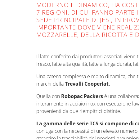
MODERNO E DINAMICO, HA COSTR
7 REGIONI, DI CUI FANNO PARTE
SEDE PRINCIPALE DI JESI, IN PR
IMPORTANTE DOVE VIENE REALIZ
MOZZARELLE, DELLA RICOTTA E 
Il latte conferito dai produttori associati viene 
fresco, latte alta qualità, latte a lunga durata,
Una catena complessa e molto dinamica, che trae 
marchi della
Trevalli Cooperlat.
Quella con
Robopac Packers
è una collabora
interamente in acciaio inox con esecuzione lava
provenienti da due riempitrici distinte.
La gamma delle serie TCS si compone di co
coniuga con la necessità di un elevato numero di 
garantire la tracciabilità dei prodotti proveni