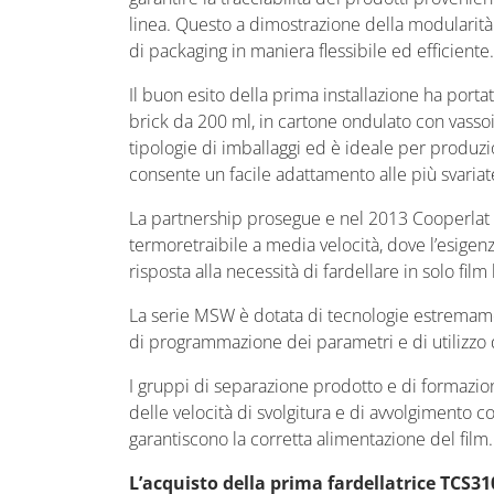
linea. Questo a dimostrazione della modularità 
di packaging in maniera flessibile ed efficiente.
Il buon esito della prima installazione ha porta
brick da 200 ml, in cartone ondulato con vassoio
tipologie di imballaggi ed è ideale per produz
consente un facile adattamento alle più svariat
La partnership prosegue e nel 2013 Cooperlat i
termoretraibile a media velocità, dove l’esigenza 
risposta alla necessità di fardellare in solo fil
La serie MSW è dotata di tecnologie estremamen
di programmazione dei parametri e di utilizzo d
I gruppi di separazione prodotto e di formazione
delle velocità di svolgitura e di avvolgimento c
garantiscono la corretta alimentazione del film.
L’acquisto della prima fardellatrice TCS310