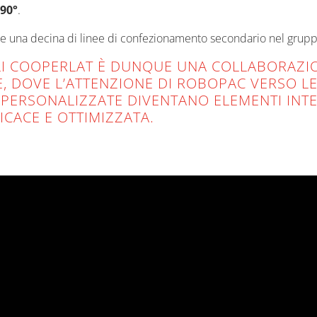
 90°
.
tre una decina di linee di confezionamento secondario nel grup
LI COOPERLAT È DUNQUE UNA COLLABORAZIO
, DOVE L’ATTENZIONE DI ROBOPAC VERSO LE 
I PERSONALIZZATE DIVENTANO ELEMENTI INT
CACE E OTTIMIZZATA.