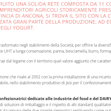
UITO UNA SOLIDA RETE COMPOSTA DA 11 CO
 IMPRENDITORI AGRICOLI STORICAMENTE PRES
OVINCIA DI ANCONA, SI TROVA IL SITO CON LA
ZATA GRAN PARTE DELLA PRODUZIONE, AD E
DEGLI YOGURT.
trasformato negli stabilimenti della Società, per offrire la diversi
 latte UHT a lunga conservazione, panna, besciamella, burro, forma
dal legame con il territorio quel valore aggiunto che caratterizz
zione che risale al 2002 con la prima installazione di una incar
bile, nello stabilimento produttivo di Jesi per il confezionamen
nfezionatrici dedicate alle industrie del food e del DAIR
soluzioni di imballaggio e il rispetto di alti standard qualitativ
enti da ognuna delle due singole riempitrici restituendo come out