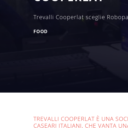
Trevalli Cooperlat sceglie Robop
FOOD
TREVALLI COOPERLAT È UNA SOCI
CASEARI ITALIANI, CHE VANTA U