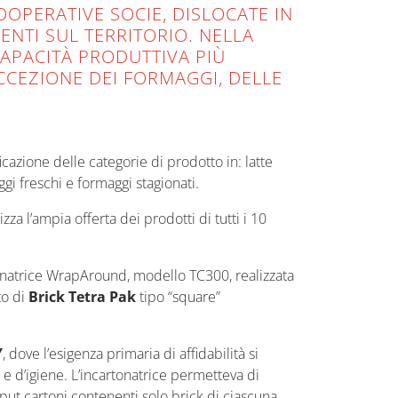
OPERATIVE SOCIE, DISLOCATE IN
ENTI SUL TERRITORIO. NELLA
 CAPACITÀ PRODUTTIVA PIÙ
CCEZIONE DEI FORMAGGI, DELLE
ficazione delle categorie di prodotto in: latte
ggi freschi e formaggi stagionati.
a l’ampia offerta dei prodotti di tutti i 10
tonatrice WrapAround, modello TC300, realizzata
to di
Brick Tetra Pak
tipo “square”
Y
, dove l’esigenza primaria di affidabilità si
i e d’igiene. L’incartonatrice permetteva di
put cartoni contenenti solo brick di ciascuna