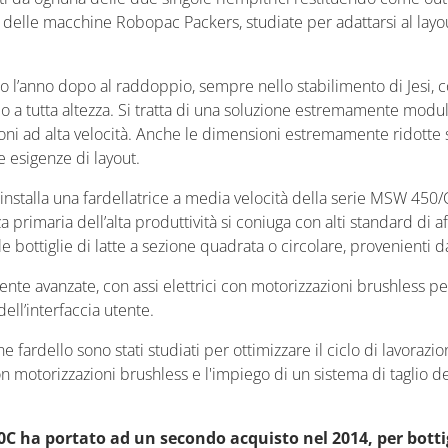
delle macchine Robopac Packers, studiate per adattarsi al layout 
to l’anno dopo al raddoppio, sempre nello stabilimento di Jesi, co
 a tutta altezza. Si tratta di una soluzione estremamente modular
ioni ad alta velocità. Anche le dimensioni estremamente ridotte 
e esigenze di layout.
nstalla una fardellatrice a media velocità della serie MSW 450
primaria dell’alta produttività si coniuga con alti standard di affid
m le bottiglie di latte a sezione quadrata o circolare, provenienti 
te avanzate, con assi elettrici con motorizzazioni brushless per
ell’interfaccia utente.
 fardello sono stati studiati per ottimizzare il ciclo di lavorazi
on motorizzazioni brushless e l'impiego di un sistema di taglio d
C ha portato ad un secondo acquisto nel 2014, per bottigli