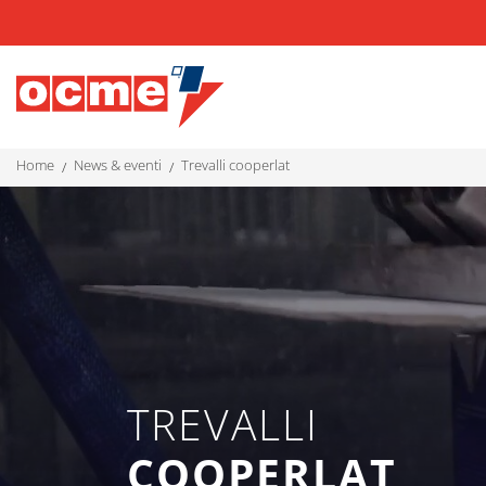
home
news & eventi
trevalli cooperlat
TREVALLI
COOPERLAT