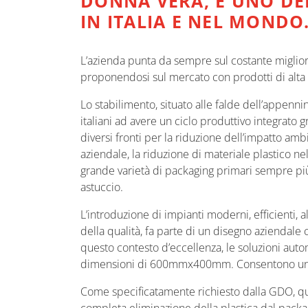
DONNA VERA, È UNO DE
IN ITALIA E NEL MONDO
L’azienda punta da sempre sul costante migliora
proponendosi sul mercato con prodotti di alta qua
Lo stabilimento, situato alle falde dell’appennin
italiani ad avere un ciclo produttivo integrato 
diversi fronti per la riduzione dell’impatto amb
aziendale, la riduzione di materiale plastico n
grande varietà di packaging primari sempre più 
astuccio.
L’introduzione di impianti moderni, efficienti, 
della qualità, fa parte di un disegno aziendale 
questo contesto d’eccellenza, le soluzioni aut
dimensioni di 600mmx400mm. Consentono un imbal
Come specificatamente richiesto dalla GDO, que