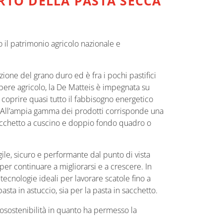
RTO DELLA PASTA SECCA
o il patrimonio agricolo nazionale e
zione del grano duro ed è fra i pochi pastifici
apere agricolo, la De Matteis è impegnata su
 coprire quasi tutto il fabbisogno energetico
za. All’ampia gamma dei prodotti corrisponde una
 sacchetto a cuscino e doppio fondo quadro o
gile, sicuro e performante dal punto di vista
per continuare a migliorarsi e a crescere. In
ecnologie ideali per lavorare scatole fino a
a in astuccio, sia per la pasta in sacchetto.
osostenibilità in quanto ha permesso la