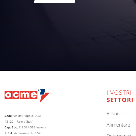
I VOSTRI
SETTORI
bevande
Sede
: Via del Popolo, 20/A
43122 - Parma (Italy)
alimentare
Cap. Soc.
€
2.094.052
int.vers
R.E.A.
di Parma n. 162246
detergenza