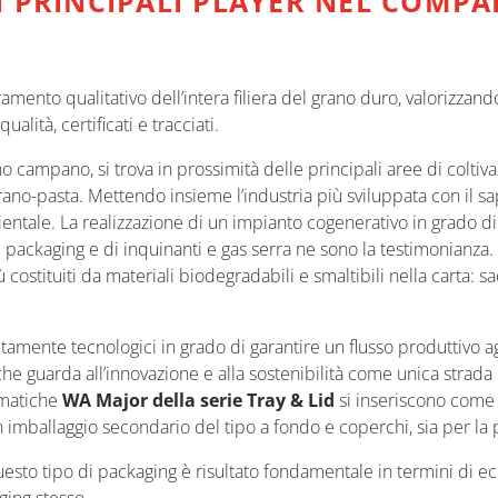
I PRINCIPALI PLAYER NEL COMPA
.
mento qualitativo dell’intera filiera del grano duro, valorizzand
lità, certificati e tracciati.
o campano, si trova in prossimità delle principali aree di coltiva
grano-pasta. Mettendo insieme l’industria più sviluppata con il s
ientale. La realizzazione di un impianto cogenerativo in grado di
el packaging e di inquinanti e gas serra ne sono la testimonian
costituiti da materiali biodegradabili e smaltibili nella carta:
altamente tecnologici in grado di garantire un flusso produttivo a
che guarda all’innovazione e alla sostenibilità come unica strada 
omatiche
WA Major della serie Tray & Lid
si inseriscono come t
laggio secondario del tipo a fondo e coperchi, sia per la past
sto tipo di packaging è risultato fondamentale in termini di ec