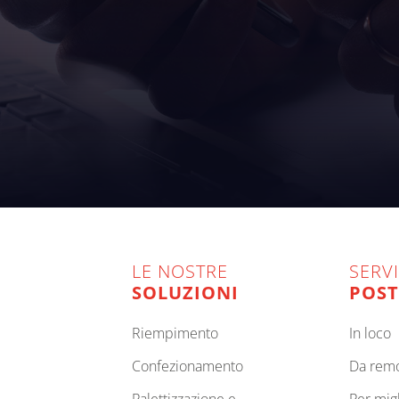
LE NOSTRE
SERVI
SOLUZIONI
POST
riempimento
in loco
confezionamento
da rem
palettizzazione e
per mi