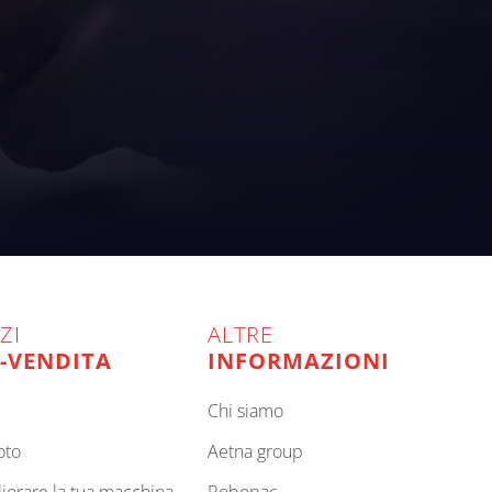
ZI
ALTRE
-VENDITA
INFORMAZIONI
chi siamo
oto
aetna group
gliorare la tua macchina
robopac