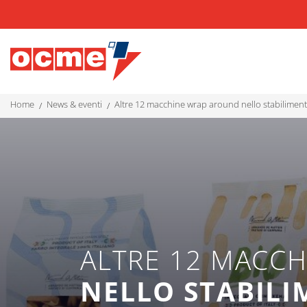
home
news & eventi
altre 12 macchine wrap around nello stabiliment
ALTRE 12 MACC
NELLO STABILI