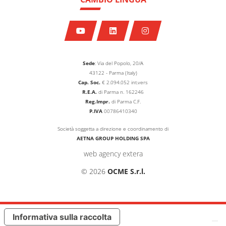
Sede
: Via del Popolo, 20/A
43122 - Parma (Italy)
Cap. Soc.
€
2.094.052
int.vers
R.E.A.
di Parma n. 162246
Reg.Impr.
di Parma C.F.
P.IVA
00786410340
Società soggetta a direzione e coordinamento di
AETNA GROUP HOLDING SPA
web agency extera
© 2026
OCME S.r.l.
Informativa sulla raccolta