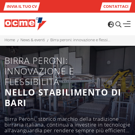
INVIA IL TUO CV
CONTATTACI
home
news & eventi
birra peroni: innovazione e flessibilità nello stabilimento di bari
BIRRA PERONI:
INNOVAZIONE E
FLESSIBILITÀ
NELLO STABILIMENTO DI
BARI
Birra Peroni, storico marchio della tradizione
birraria italiana, continua a investire in tecnologie
all’avanguardia per rendere sempre più efficienti i