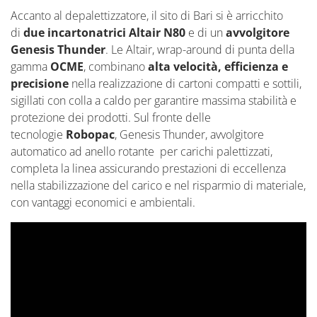
Accanto al depalettizzatore, il sito di Bari si è arricchito
di
due incartonatrici Altair N80
e di un
avvolgitore
Genesis Thunder
. Le Altair, wrap-around di punta della
gamma
OCME
, combinano
alta velocità, efficienza e
precisione
nella realizzazione di cartoni compatti e sottili,
sigillati con colla a caldo per garantire massima stabilità e
protezione dei prodotti. Sul fronte delle
tecnologie
Robopac
, Genesis Thunder, avvolgitore
automatico ad anello rotante per carichi palettizzati,
completa la linea assicurando prestazioni di eccellenza
nella stabilizzazione del carico e nel risparmio di materiale,
con vantaggi economici e ambientali.