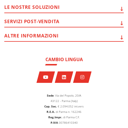
LE NOSTRE
SOLUZIONI
SERVIZI
POST-VENDITA
ALTRE
INFORMAZIONI
CAMBIO LINGUA
Sede
: Via del Popolo, 20/A
43122 - Parma (Italy)
Cap. Soc.
€
2.094.052
int.vers
R.E.A.
di Parma n. 162246
Reg.Impr.
di Parma C.F.
P.IVA
00786410340