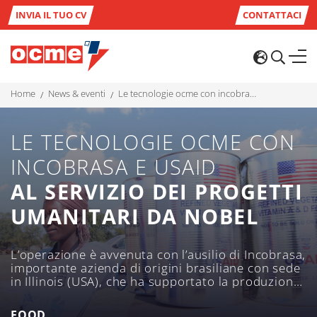
INVIA IL TUO CV
CONTATTACI
home
news & eventi
le tecnologie ocme con incobrasa e usaid al servizio dei progetti umanitari da nobel
LE TECNOLOGIE OCME CON
INCOBRASA E USAID
AL SERVIZIO DEI PROGETTI
UMANITARI DA NOBEL
L’operazione è avvenuta con l’ausilio di Incobrasa,
importante azienda di origini brasiliane con sede
in Illinois (USA), che ha supportato la produzione
sulle linee comprate per USAID attraverso
l’utilizzo della riempitrice rotativa ponderale
FOOD