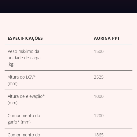
DOWNLOADS DE TABELAS TÉC
ESPECIFICAÇÕES
AURIGA PPT
Peso máximo da
1500
unidade de carga
(kg)
Altura do LGV*
2525
(mm)
Altura de elevação*
1000
(mm)
Comprimento do
1200
garfo* (mm)
Comprimento do
1865