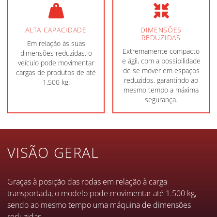
ALTA CAPACIDADE
DIMENSÕES
REDUZIDAS
Em relação às suas
Extremamente compacto
dimensões reduzidas, o
e ágil, com a possibilidade
veículo pode movimentar
de se mover em espaços
cargas de produtos de até
reduzidos, garantindo ao
1.500 kg.
mesmo tempo a máxima
segurança.
VISÃO GERAL
Graças à posição das rodas em relação à carga
transportada, o modelo pode movimentar até 1.500 kg,
sendo ao mesmo tempo uma máquina de dimensões
reduzidas.