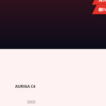
S
E
AURIGA C4
5000