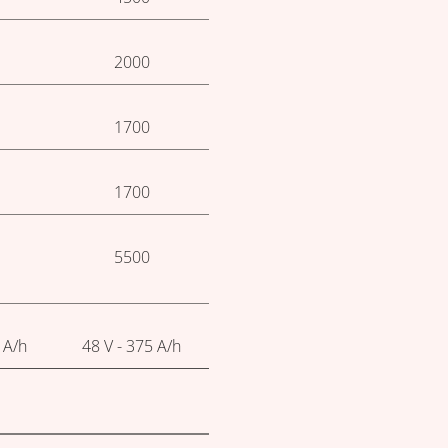
2000
1700
1700
5500
 A/h
48 V - 375 A/h