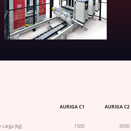
AS TÉCNICAS
AURIGA C1
AURIGA C2
carga (kg)
1500
3000