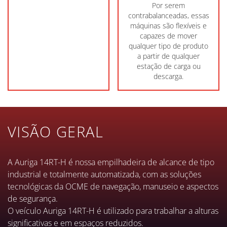
Por serem
contrabalanceadas, essas
máquinas são flexíveis e
capazes de mover
qualquer tipo de produto
a partir de qualquer
estação de carga ou
descarga.
VISÃO GERAL
A Auriga 14RT-H é nossa empilhadeira de alcance de tipo
industrial e totalmente automatizada, com as soluções
tecnológicas da OCME de navegação, manuseio e aspectos
de segurança.
O veículo Auriga 14RT-H é utilizado para trabalhar a alturas
significativas e em espaços reduzidos.