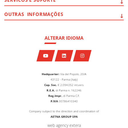
SERVICOS E
SUPORTE
OUTRAS
INFORMAÇÕES
ALTERAR IDIOMA
Hedquarter:
Via del Popolo, 20/A
43122 - Parma (Italy)
Cap. Soc.
€
2.094.052
int.vers
R.E.A.
di Parma n. 162246
Reg.Impr.
di Parma C.F.
P.IVA
00786410340
Company subject to the direction and coordination of
AETNA GROUP SPA
web agency extera