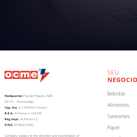
SEU
NEGOCI
bebidas
Hedquarter:
Via del Popolo, 20/A
43122 - Parma (Italy)
alimentos
Cap. Soc.
€
2.094.052
int.vers
R.E.A.
di Parma n. 162246
saneantes
Reg.Impr.
di Parma C.F.
P.IVA
00786410340
papel
Company subject to the direction and coordination of