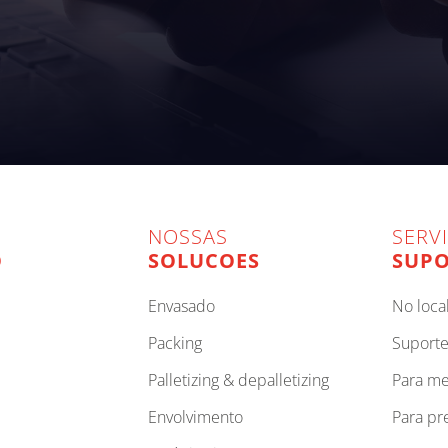
NOSSAS
SERV
O
SOLUCOES
SUPO
envasado
no loca
packing
suport
palletizing & depalletizing
para m
envolvimento
para p