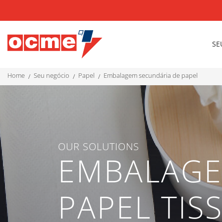
SE
home
seu negócio
papel
embalagem secundária de papel
OUR SOLUTIONS
EMBALAGE
PAPEL TIS