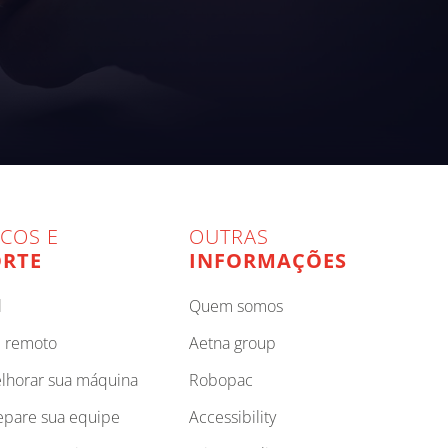
ICOS E
OUTRAS
RTE
INFORMAÇÕES
l
quem somos
e remoto
aetna group
elhorar sua máquina
robopac
repare sua equipe
accessibility