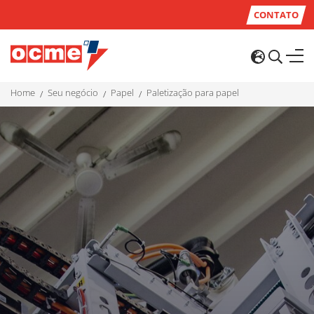
CONTATO
home
seu negócio
papel
paletização para papel