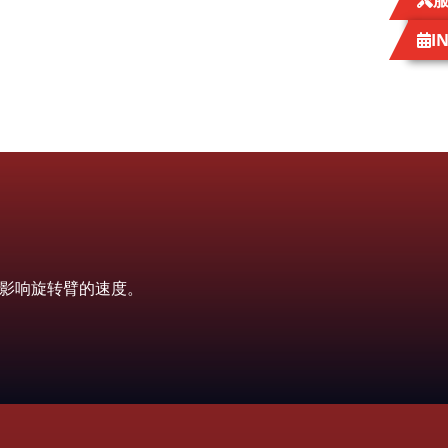
I
影响旋转臂的速度。