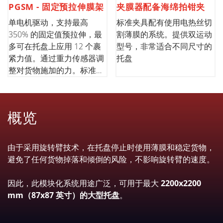
PGSM - 固定预拉伸膜架
夹膜器配备海绵拍钳夹
单电机驱动，支持最高
标准夹具配有使用电热丝切
350% 的固定值预拉伸，最
割薄膜的系统。提供双运动
多可在托盘上应用 12 个裹
型号，非常适合不同尺寸的
紧力值。通过重力传感器调
托盘
整对货物施加的力。标准版
500 mm/20 英寸薄膜高
度；可选择 750 mm/30 英
寸
概览
由于采用旋转臂技术，在托盘停止时使用薄膜和稳定货物，
避免了任何货物掉落和倾倒的风险，不影响旋转臂的速度。
因此，此模块化系统用途广泛，可用于最大
2200x2200
mm（87x87 英寸）的大型托盘
。