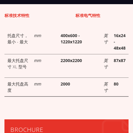
下载技术表
标准技术特性
标准电气特性
托盘尺寸，
mm
400x600 -
英
16x24
最小 - 最大
1220x1220
寸
-
48x48
最大托盘尺
mm
2200x2200
英
87x87
寸 XL 型号
寸
最大托盘高
mm
2000
英
80
度
寸
BROCHURE