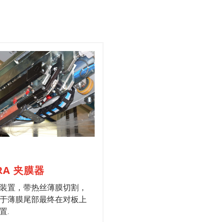
RA 夹膜器
装置，带热丝薄膜切割，
于薄膜尾部最终在对板上
置.