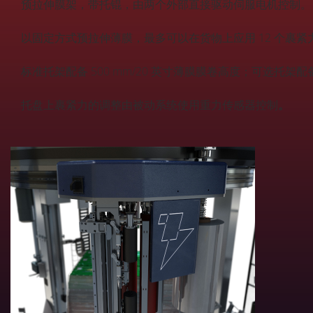
预拉伸膜架，带托锟，由两个外部直接驱动伺服电机控制。
以固定方式预拉伸薄膜，最多可以在货物上应用 12 个裹紧
标准托架配备 500 mm/20 英寸薄膜膜卷高度；可选托架配备
托盘上裹紧力的调整由被动系统使用重力传感器控制
。