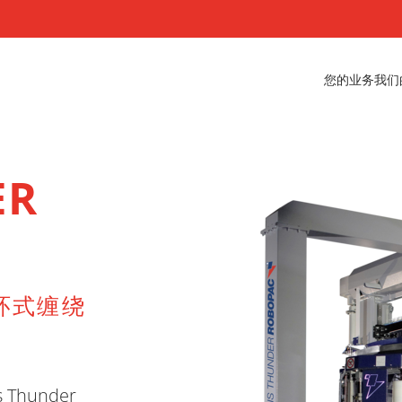
您的业务
我们
ER
环式缠绕
hunder