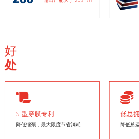
好
处
S 型穿膜专利
低总
降低缩颈，最大限度节省消耗
降低总