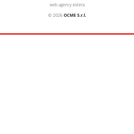
web agency extera
© 2026
OCME S.r.l.