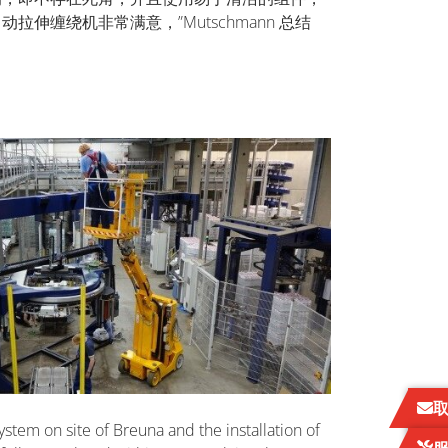
伸缠绕机非常满意，”Mutschmann 总结
ystem on site of Breuna and the installation of