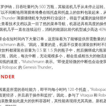
罗伊纳，日吞吐量约为 500 万瓶，其输送机几乎从未停止运转。该公司隶属于 
，可以不间断地用薄膜将堆叠在纸托盘和托盘上的饮料包装起来，从而使其
is Thunder 薄膜缠绕机专为饮料行业设计，得益于减重的旋转
上查看技术文档以及一目了然的菜单导航，机器还具有高度的操
，包装机几乎一直在连续运行，消耗的能源比前代机型减少高达 40
常会在短时间内下大量订单，这意味着为了能够提供所需数量的
chael Mutschmann 表示。“因此，重要的是，机器不仅要在灌
水和软饮料都灌装在容量为 0.5 至 1.5 升的瓶子中，然后捆绑
0 万瓶，因此，每次中断，无论规模多小，都会造成相当大的物
的速度，”Mutschmann 表示。“即使是轻微的中断也会迫
c 的 Genesis Thunder。
NDER
的吞吐能力，即平均每小时约 120 个托盘，”Robopac German
并且易于操作和监控”。因此，参与了 Vitaqua 和 Robopac 
包装数量如此庞大的饮料容器时，其性能表现得尤其高效。新机