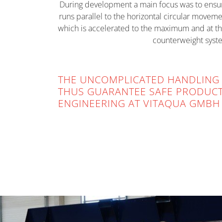
During development a main focus was to ensur
runs parallel to the horizontal circular moveme
which is accelerated to the maximum and at t
counterweight syst
THE UNCOMPLICATED HANDLING 
THUS GUARANTEE SAFE PRODUCT
ENGINEERING AT VITAQUA GMBH 