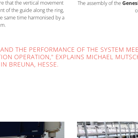
e that the vertical movement
The assembly of the
Genes
nt of the guide along the ring,
o
he same time harmonised by a
em.
AND THE PERFORMANCE OF THE SYSTEM ME
ION OPERATION," EXPLAINS MICHAEL MUTSC
IN BREUNA, HESSE.