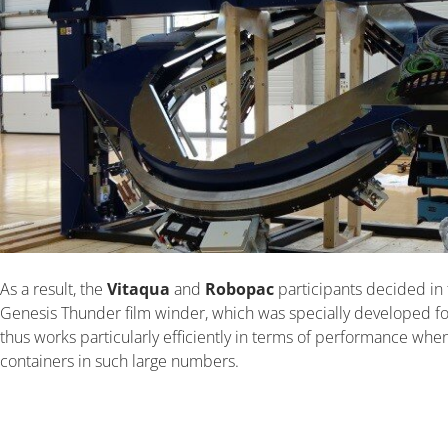
As a result, the
Vitaqua
and
Robopac
participants decided in 
Genesis Thunder film winder, which was specially developed fo
thus works particularly efficiently in terms of performance wh
containers in such large numbers.