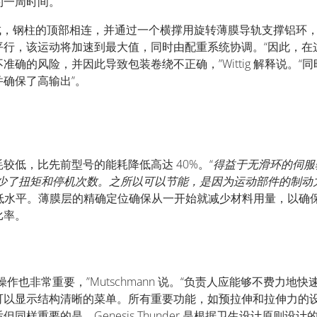
约一周时间。
固的钢柱组成，钢柱的顶部相连，并通过一个横撑用旋转薄膜导轨支撑
行，该运动将加速到最大值，同时由配重系统协调。“因此，在这
确的风险，并因此导致包装卷绕不正确，”Wittig 解释说。
确保了高输出”。
较低，比先前型号的能耗降低高达 40%。“
得益于无滑环的伺服
少了扭矩和停机次数。之所以可以节能，是因为运动部件的制动
量也保持在低水平。薄膜层的精确定位确保从一开始就减少材料用量，
比率。
非常重要，”Mutschmann 说。“负责人应能够不费力地快速
屏，可以显示结构清晰的菜单。所有重要功能，如预拉伸和拉伸力的设
样重要的是，Genesis Thunder 是根据卫生设计原则