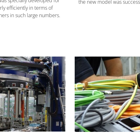
as specially developed for
the new model was successf
y efficiently in terms of
ers in such large numbers.