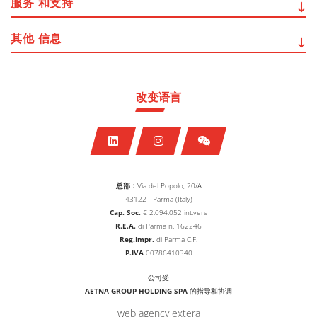
服务
和支持
其他
信息
改变语言
总部：
Via del Popolo, 20/A
43122 - Parma (Italy)
Cap. Soc.
€
2.094.052
int.vers
R.E.A.
di Parma n. 162246
Reg.Impr.
di Parma C.F.
P.IVA
00786410340
公司受
AETNA GROUP HOLDING SPA
的指导和协调
web agency extera