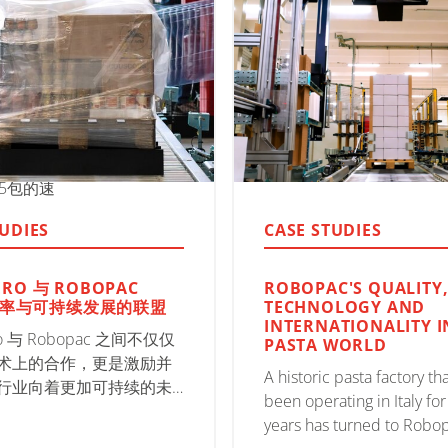
IN ITS
的
85包的速
TUDIES
CASE STUDIES
ERO 与 ROBOPAC
ROBOPAC'S QUALITY
率与可持续发展的联盟
TECHNOLOGY AND
INTERNATIONALITY I
ro 与 Robopac 之间不仅仅
PASTA WORLD
术上的合作，更是激励并
A historic pasta factory th
行业向着更加可持续的未
been operating in Italy fo
成功典范。
years has turned to Robo