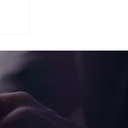
 of
 for its
 but