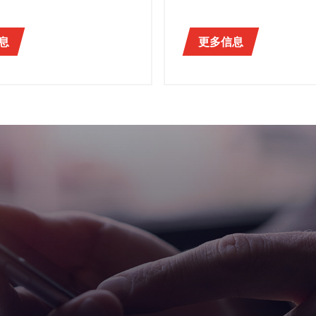
provide solutions capable
guaranteeing safe transport
products, not only in Italy
息
更多信息
throughout the world.