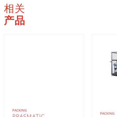
相关
产品
PACKING
PACKING
PRASMATIC