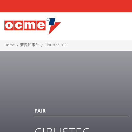
home
新闻和事件
cibustec 2023
FAIR
CIBUSTEC