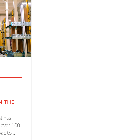
,
N THE
at has
r over 100
pac to