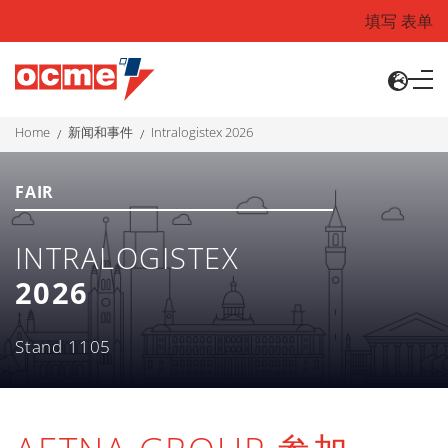
填写 表单
home
新闻和事件
intralogistex 2026
FAIR
INTRALOGISTEX
2026
Stand 1105