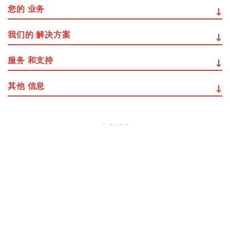
您的
业务
我们的
解决方案
服务
和支持
其他
信息
改变语言
总部：
Via del Popolo, 20/A
43122 - Parma (Italy)
Cap. Soc.
€
2.094.052
int.vers
R.E.A.
di Parma n. 162246