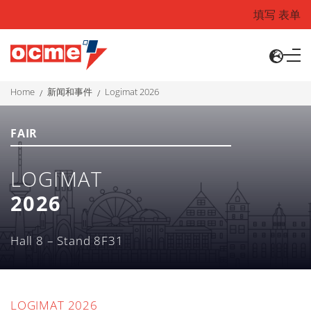
填写 表单
home
新闻和事件
logimat 2026
FAIR
LOGIMAT
2026
Hall 8 – Stand 8F31
LOGIMAT 2026