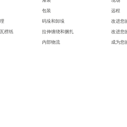
灌装
现场
包装
远程
护理
码垛和卸垛
改进您
、瓦楞纸
拉伸缠绕和捆扎
改进您
内部物流
成为