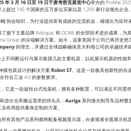
25 年 3 月 16 日至 19 日于麦考密克展览中心
举办的 ProMat
过 145 个国家的五万多位买家以及 1,200 家行业领先企业
HI)
协会组织，为行业提供富有成效的交流机会，碰撞出为应对
了旗下主要品牌 Robopac 和 OCME 的全部技术进步成果
na Group 的尖端解决方案。如今，这家美国子公司已将历史悠
ompany
的理念，并通过全球战略确保意大利母公司的卓越技术
台
上不间断运行与展示集团几款主要机器，以此展示机器的性能
伸膜包装设计的解决方案
Robot S7
。
这是一款极具创新性的自
符合工业 4.0 的参数要求。
，它是一款旋转台式包装机，拥有多种配置，可以满足不同需
和进出仓库搬运需求的排头兵：
Auriga
系列激光制导车品种繁
工业布局提供量身定制的方案。
的所有其他产品系列都将配备视频显示器，向参观者全面展示机