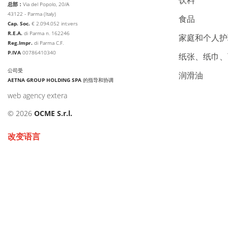
饮料
总部：
Via del Popolo, 20/A
43122 - Parma (Italy)
食品
Cap. Soc.
€
2.094.052
int.vers
R.E.A.
di Parma n. 162246
家庭和个人
Reg.Impr.
di Parma C.F.
P.IVA
00786410340
纸张、纸巾
公司受
润滑油
AETNA GROUP HOLDING SPA
的指导和协调
web agency extera
© 2026
OCME S.r.l.
改变语言