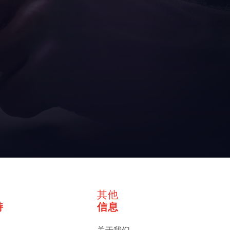
其他
持
信息